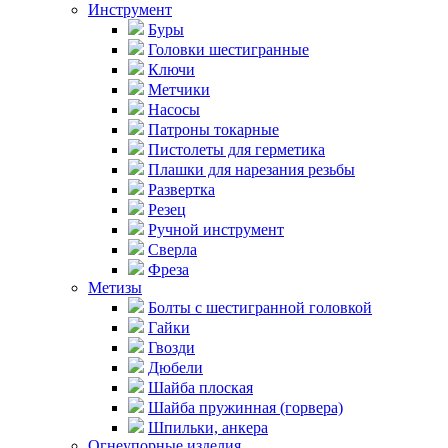
Инструмент
Буры
Головки шестигранные
Ключи
Метчики
Насосы
Патроны токарные
Пистолеты для герметика
Плашки для нарезания резьбы
Развертка
Резец
Ручной инструмент
Сверла
Фреза
Метизы
Болты с шестигранной головкой
Гайки
Гвозди
Дюбели
Шайба плоская
Шайба пружинная (горвера)
Шпильки, анкера
Огнеупорные изделия