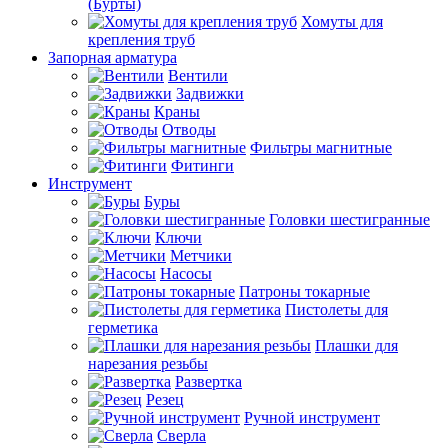
(Бурты)
Хомуты для
крепления труб
Запорная арматура
Вентили
Задвижки
Краны
Отводы
Фильтры магнитные
Фитинги
Инструмент
Буры
Головки шестигранные
Ключи
Метчики
Насосы
Патроны токарные
Пистолеты для
герметика
Плашки для
нарезания резьбы
Развертка
Резец
Ручной инструмент
Сверла