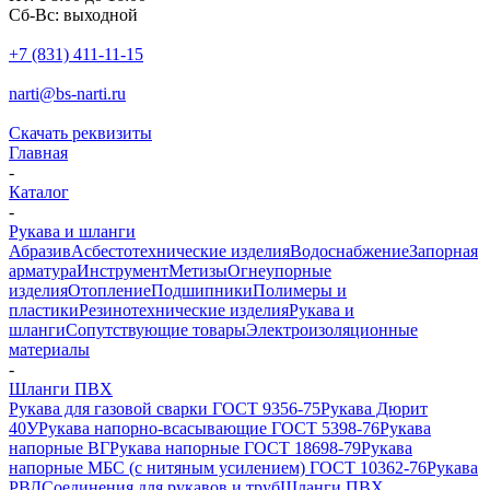
Сб-Вс: выходной
+7 (831) 411-11-15
narti@bs-narti.ru
Скачать реквизиты
Главная
-
Каталог
-
Рукава и шланги
Абразив
Асбестотехнические изделия
Водоснабжение
Запорная
арматура
Инструмент
Метизы
Огнеупорные
изделия
Отопление
Подшипники
Полимеры и
пластики
Резинотехнические изделия
Рукава и
шланги
Сопутствующие товары
Электроизоляционные
материалы
-
Шланги ПВХ
Рукава для газовой сварки ГОСТ 9356-75
Рукава Дюрит
40У
Рукава напорно-всасывающие ГОСТ 5398-76
Рукава
напорные ВГ
Рукава напорные ГОСТ 18698-79
Рукава
напорные МБС (с нитяным усилением) ГОСТ 10362-76
Рукава
РВД
Соединения для рукавов и труб
Шланги ПВХ