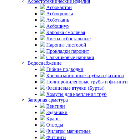
Асбестотехнические изделия
Асбокартон
Асбокрошка
Асботкань
Асбошнур
Каболка смоляная
Листы асбостальные
Паронит листовой
Прокладки паронит
Сальниковые набивки
Водоснабжение
Гибкие подводки
Канализационные трубы и фитинги
Полипропиленовые трубы и фитинги
Фланцевые втулки (Бурты)
Хомуты для крепления труб
Запорная арматура
Вентили
Задвижки
Краны
Отводы
Фильтры магнитные
Фитинги