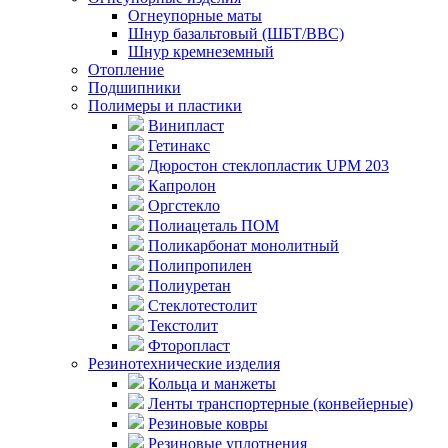
Огнеупорные маты
Шнур базальтовый (ШБТ/ВВС)
Шнур кремнеземный
Отопление
Подшипники
Полимеры и пластики
Винипласт
Гетинакс
Дюростон стеклопластик UPM 203
Капролон
Оргстекло
Полиацеталь ПОМ
Поликарбонат монолитный
Полипропилен
Полиуретан
Стеклотестолит
Текстолит
Фторопласт
Резинотехнические изделия
Кольца и манжеты
Ленты транспортерные (конвейерные)
Резиновые ковры
Резиновые уплотнения