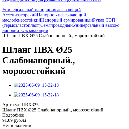
-
Универсальный напорно-всасывающий
Ассенизаторский
Напорно - всасывающий
маслобензостойкий
Напорный армированный
Рукав ТЭП
(термоэластопласт)
Семяпроводный
Универсальный высоко
напорно-всасывающий
-
Шланг ПВХ Ø25 Слабонапорный., морозостойкий
Шланг ПВХ Ø25
Слабонапорный.,
морозостойкий
Артикул:
ПВХ325
Шланг ПВХ Ø25 Слабонапорный., морозостойкий
Подробнее
91.09
руб.
/м
Нет в наличии