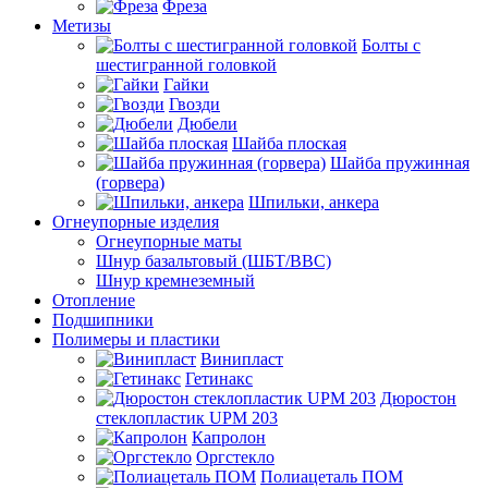
Фреза
Метизы
Болты с
шестигранной головкой
Гайки
Гвозди
Дюбели
Шайба плоская
Шайба пружинная
(горвера)
Шпильки, анкера
Огнеупорные изделия
Огнеупорные маты
Шнур базальтовый (ШБТ/ВВС)
Шнур кремнеземный
Отопление
Подшипники
Полимеры и пластики
Винипласт
Гетинакс
Дюростон
стеклопластик UPM 203
Капролон
Оргстекло
Полиацеталь ПОМ