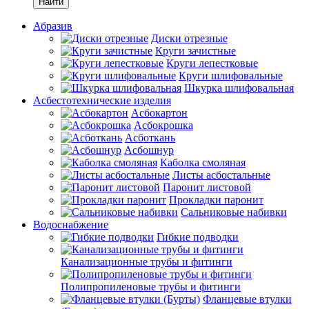
Найти
Абразив
Диски отрезные
Круги зачистные
Круги лепестковые
Круги шлифовальные
Шкурка шлифовальная
Асбестотехнические изделия
Асбокартон
Асбокрошка
Асботкань
Асбошнур
Каболка смоляная
Листы асбостальные
Паронит листовой
Прокладки паронит
Сальниковые набивки
Водоснабжение
Гибкие подводки
Канализационные трубы и фитинги
Полипропиленовые трубы и фитинги
Фланцевые втулки