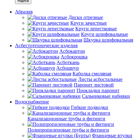
Найти
Абразив
Диски отрезные
Круги зачистные
Круги лепестковые
Круги шлифовальные
Шкурка шлифовальная
Асбестотехнические изделия
Асбокартон
Асбокрошка
Асботкань
Асбошнур
Каболка смоляная
Листы асбостальные
Паронит листовой
Прокладки паронит
Сальниковые набивки
Водоснабжение
Гибкие подводки
Канализационные трубы и фитинги
Полипропиленовые трубы и фитинги
Фланцевые втулки