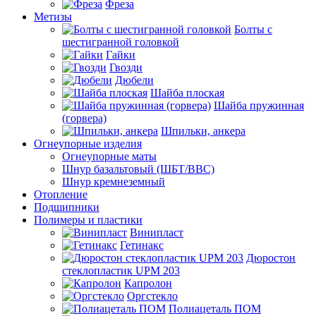
Фреза
Метизы
Болты с
шестигранной головкой
Гайки
Гвозди
Дюбели
Шайба плоская
Шайба пружинная
(горвера)
Шпильки, анкера
Огнеупорные изделия
Огнеупорные маты
Шнур базальтовый (ШБТ/ВВС)
Шнур кремнеземный
Отопление
Подшипники
Полимеры и пластики
Винипласт
Гетинакс
Дюростон
стеклопластик UPM 203
Капролон
Оргстекло
Полиацеталь ПОМ