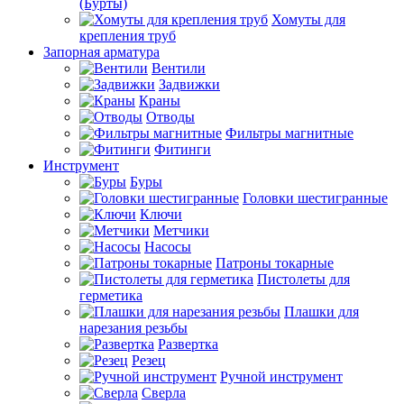
(Бурты)
Хомуты для
крепления труб
Запорная арматура
Вентили
Задвижки
Краны
Отводы
Фильтры магнитные
Фитинги
Инструмент
Буры
Головки шестигранные
Ключи
Метчики
Насосы
Патроны токарные
Пистолеты для
герметика
Плашки для
нарезания резьбы
Развертка
Резец
Ручной инструмент
Сверла