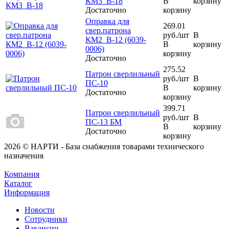
КМ3 В-18
В
корзину
Достаточно
корзину
Оправка для
269.01
свер.патрона
руб.
/шт
В
КМ2 В-12 (6039-
В
корзину
0006)
корзину
Достаточно
275.52
Патрон сверлильный
руб.
/шт
В
ПС-10
В
корзину
Достаточно
корзину
399.71
Патрон сверлильный
руб.
/шт
В
ПС-13 БМ
В
корзину
Достаточно
корзину
2026 © НАРТИ - База снабжения товарами технического
назначения
Компания
Каталог
Информация
Новости
Сотрудники
Вакансии