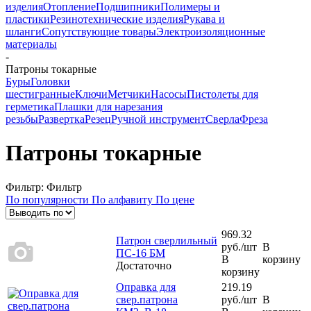
изделия
Отопление
Подшипники
Полимеры и
пластики
Резинотехнические изделия
Рукава и
шланги
Сопутствующие товары
Электроизоляционные
материалы
-
Патроны токарные
Буры
Головки
шестигранные
Ключи
Метчики
Насосы
Пистолеты для
герметика
Плашки для нарезания
резьбы
Развертка
Резец
Ручной инструмент
Сверла
Фреза
Патроны токарные
Фильтр:
Фильтр
По популярности
По алфавиту
По цене
969.32
Патрон сверлильный
руб.
/шт
В
ПС-16 БМ
В
корзину
Достаточно
корзину
Оправка для
219.19
свер.патрона
руб.
/шт
В