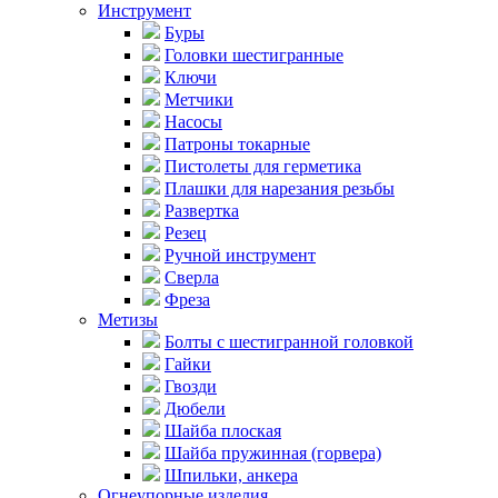
Инструмент
Буры
Головки шестигранные
Ключи
Метчики
Насосы
Патроны токарные
Пистолеты для герметика
Плашки для нарезания резьбы
Развертка
Резец
Ручной инструмент
Сверла
Фреза
Метизы
Болты с шестигранной головкой
Гайки
Гвозди
Дюбели
Шайба плоская
Шайба пружинная (горвера)
Шпильки, анкера
Огнеупорные изделия