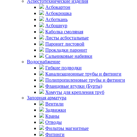
Асбестотехнические изделия
Асбокартон
Асбокрошка
Асботкань
Асбошнур
Каболка смоляная
Листы асбостальные
Паронит листовой
Прокладки паронит
Сальниковые набивки
Водоснабжение
Гибкие подводки
Канализационные трубы и фитинги
Полипропиленовые трубы и фитинги
Фланцевые втулки (Бурты)
Хомуты для крепления труб
Запорная арматура
Вентили
Задвижки
Краны
Отводы
Фильтры магнитные
Фитинги