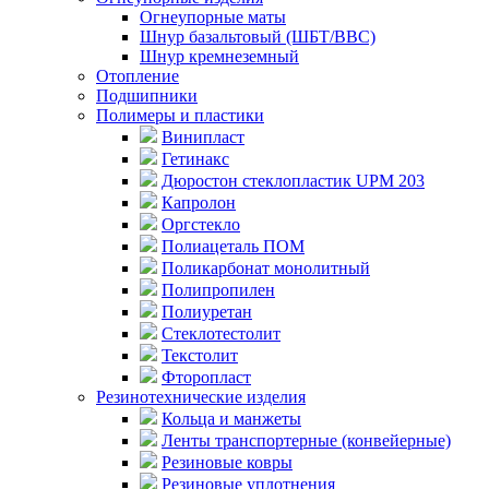
Огнеупорные маты
Шнур базальтовый (ШБТ/ВВС)
Шнур кремнеземный
Отопление
Подшипники
Полимеры и пластики
Винипласт
Гетинакс
Дюростон стеклопластик UPM 203
Капролон
Оргстекло
Полиацеталь ПОМ
Поликарбонат монолитный
Полипропилен
Полиуретан
Стеклотестолит
Текстолит
Фторопласт
Резинотехнические изделия
Кольца и манжеты
Ленты транспортерные (конвейерные)
Резиновые ковры
Резиновые уплотнения