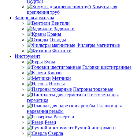
(Бурты)
Хомуты для
крепления труб
Запорная арматура
Вентили
Задвижки
Краны
Отводы
Фильтры магнитные
Фитинги
Инструмент
Буры
Головки шестигранные
Ключи
Метчики
Насосы
Патроны токарные
Пистолеты для
герметика
Плашки для
нарезания резьбы
Развертка
Резец
Ручной инструмент
Сверла