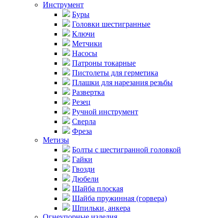
Инструмент
Буры
Головки шестигранные
Ключи
Метчики
Насосы
Патроны токарные
Пистолеты для герметика
Плашки для нарезания резьбы
Развертка
Резец
Ручной инструмент
Сверла
Фреза
Метизы
Болты с шестигранной головкой
Гайки
Гвозди
Дюбели
Шайба плоская
Шайба пружинная (горвера)
Шпильки, анкера
Огнеупорные изделия