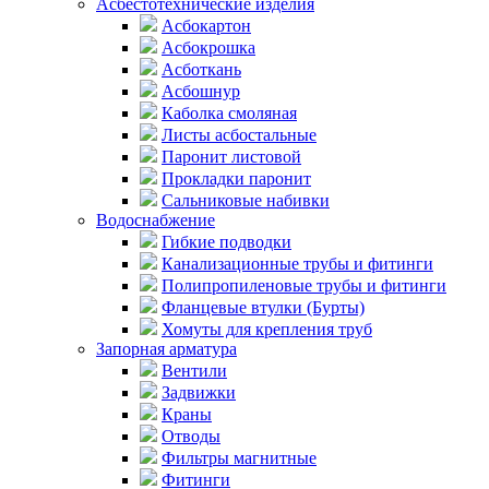
Асбестотехнические изделия
Асбокартон
Асбокрошка
Асботкань
Асбошнур
Каболка смоляная
Листы асбостальные
Паронит листовой
Прокладки паронит
Сальниковые набивки
Водоснабжение
Гибкие подводки
Канализационные трубы и фитинги
Полипропиленовые трубы и фитинги
Фланцевые втулки (Бурты)
Хомуты для крепления труб
Запорная арматура
Вентили
Задвижки
Краны
Отводы
Фильтры магнитные
Фитинги