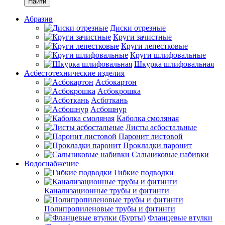
Найти
Абразив
Диски отрезные
Круги зачистные
Круги лепестковые
Круги шлифовальные
Шкурка шлифовальная
Асбестотехнические изделия
Асбокартон
Асбокрошка
Асботкань
Асбошнур
Каболка смоляная
Листы асбостальные
Паронит листовой
Прокладки паронит
Сальниковые набивки
Водоснабжение
Гибкие подводки
Канализационные трубы и фитинги
Полипропиленовые трубы и фитинги
Фланцевые втулки