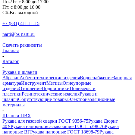
Пн–Чт: с 8:00 до 17:00
Пт: с 8:00 до 16:00
Сб-Вс: выходной
+7 (831) 411-11-15
narti@bs-narti.ru
Скачать реквизиты
Главная
-
Каталог
-
Рукава и шланги
Абразив
Асбестотехнические изделия
Водоснабжение
Запорная
арматура
Инструмент
Метизы
Огнеупорные
изделия
Отопление
Подшипники
Полимеры и
пластики
Резинотехнические изделия
Рукава и
шланги
Сопутствующие товары
Электроизоляционные
материалы
-
Шланги ПВХ
Рукава для газовой сварки ГОСТ 9356-75
Рукава Дюрит
40У
Рукава напорно-всасывающие ГОСТ 5398-76
Рукава
напорные ВГ
Рукава напорные ГОСТ 18698-79
Рукава