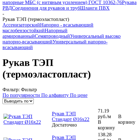
напорные МБС (с нитяным усилением) ГОСТ 10362-76
Рукава
РВД
Соединения для рукавов и труб
Шланги ПВХ
-
Рукав ТЭП (термоэластопласт)
Ассенизаторский
Напорно - всасывающий
маслобензостойкий
Напорный
армированный
Семяпроводный
Универсальный высоко
напорно-всасывающий
Универсальный напорно-
всасывающий
Рукав ТЭП
(термоэластопласт)
Фильтр:
Фильтр
По популярности
По алфавиту
По цене
71.19
Рукав ТЭП
руб.
/м
В
Стандарт Ø16х22
В
корзину
Достаточно
корзину
138.28
Рукав ТЭП