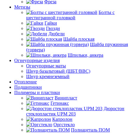
Фреза
Метизы
Болты с
шестигранной головкой
Гайки
Гвозди
Дюбели
Шайба плоская
Шайба пружинная
(горвера)
Шпильки, анкера
Огнеупорные изделия
Огнеупорные маты
Шнур базальтовый (ШБТ/ВВС)
Шнур кремнеземный
Отопление
Подшипники
Полимеры и пластики
Винипласт
Гетинакс
Дюростон
стеклопластик UPM 203
Капролон
Оргстекло
Полиацеталь ПОМ