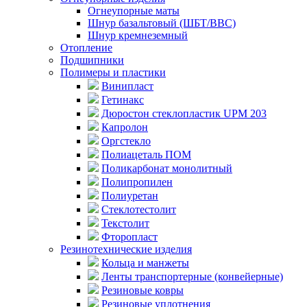
Огнеупорные маты
Шнур базальтовый (ШБТ/ВВС)
Шнур кремнеземный
Отопление
Подшипники
Полимеры и пластики
Винипласт
Гетинакс
Дюростон стеклопластик UPM 203
Капролон
Оргстекло
Полиацеталь ПОМ
Поликарбонат монолитный
Полипропилен
Полиуретан
Стеклотестолит
Текстолит
Фторопласт
Резинотехнические изделия
Кольца и манжеты
Ленты транспортерные (конвейерные)
Резиновые ковры
Резиновые уплотнения