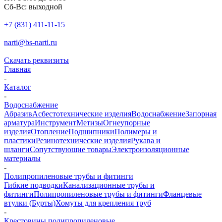
Сб-Вс: выходной
+7 (831) 411-11-15
narti@bs-narti.ru
Скачать реквизиты
Главная
-
Каталог
-
Водоснабжение
Абразив
Асбестотехнические изделия
Водоснабжение
Запорная
арматура
Инструмент
Метизы
Огнеупорные
изделия
Отопление
Подшипники
Полимеры и
пластики
Резинотехнические изделия
Рукава и
шланги
Сопутствующие товары
Электроизоляционные
материалы
-
Полипропиленовые трубы и фитинги
Гибкие подводки
Канализационные трубы и
фитинги
Полипропиленовые трубы и фитинги
Фланцевые
втулки (Бурты)
Хомуты для крепления труб
-
Крестовины полипропиленовые