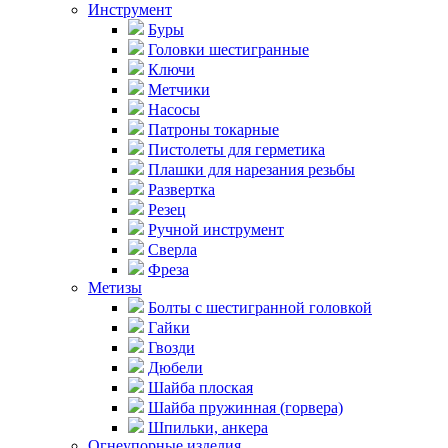
Инструмент
Буры
Головки шестигранные
Ключи
Метчики
Насосы
Патроны токарные
Пистолеты для герметика
Плашки для нарезания резьбы
Развертка
Резец
Ручной инструмент
Сверла
Фреза
Метизы
Болты с шестигранной головкой
Гайки
Гвозди
Дюбели
Шайба плоская
Шайба пружинная (горвера)
Шпильки, анкера
Огнеупорные изделия