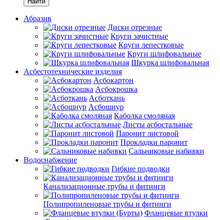
Найти
Абразив
Диски отрезные
Круги зачистные
Круги лепестковые
Круги шлифовальные
Шкурка шлифовальная
Асбестотехнические изделия
Асбокартон
Асбокрошка
Асботкань
Асбошнур
Каболка смоляная
Листы асбостальные
Паронит листовой
Прокладки паронит
Сальниковые набивки
Водоснабжение
Гибкие подводки
Канализационные трубы и фитинги
Полипропиленовые трубы и фитинги
Фланцевые втулки