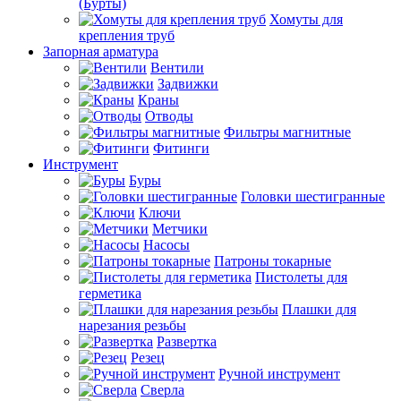
(Бурты)
Хомуты для
крепления труб
Запорная арматура
Вентили
Задвижки
Краны
Отводы
Фильтры магнитные
Фитинги
Инструмент
Буры
Головки шестигранные
Ключи
Метчики
Насосы
Патроны токарные
Пистолеты для
герметика
Плашки для
нарезания резьбы
Развертка
Резец
Ручной инструмент
Сверла