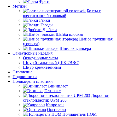
Фреза
Метизы
Болты с
шестигранной головкой
Гайки
Гвозди
Дюбели
Шайба плоская
Шайба пружинная
(горвера)
Шпильки, анкера
Огнеупорные изделия
Огнеупорные маты
Шнур базальтовый (ШБТ/ВВС)
Шнур кремнеземный
Отопление
Подшипники
Полимеры и пластики
Винипласт
Гетинакс
Дюростон
стеклопластик UPM 203
Капролон
Оргстекло
Полиацеталь ПОМ