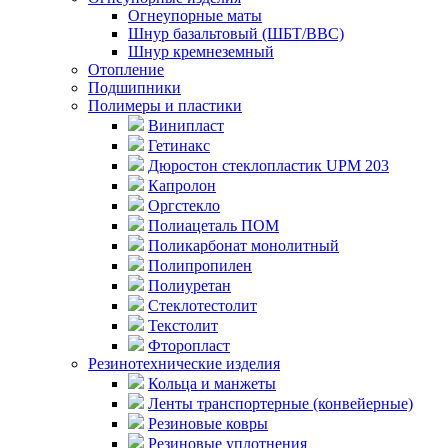
Огнеупорные маты
Шнур базальтовый (ШБТ/ВВС)
Шнур кремнеземный
Отопление
Подшипники
Полимеры и пластики
Винипласт
Гетинакс
Дюростон стеклопластик UPM 203
Капролон
Оргстекло
Полиацеталь ПОМ
Поликарбонат монолитный
Полипропилен
Полиуретан
Стеклотестолит
Текстолит
Фторопласт
Резинотехнические изделия
Кольца и манжеты
Ленты транспортерные (конвейерные)
Резиновые ковры
Резиновые уплотнения