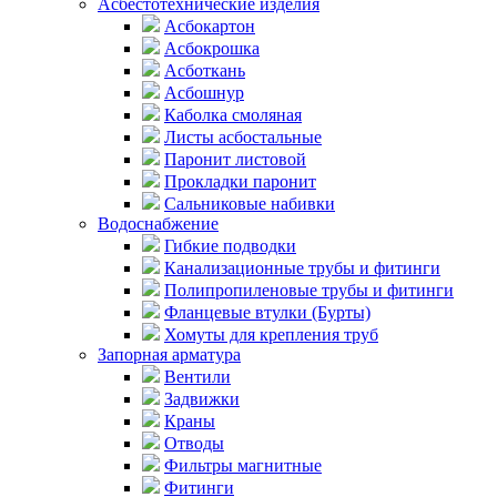
Асбестотехнические изделия
Асбокартон
Асбокрошка
Асботкань
Асбошнур
Каболка смоляная
Листы асбостальные
Паронит листовой
Прокладки паронит
Сальниковые набивки
Водоснабжение
Гибкие подводки
Канализационные трубы и фитинги
Полипропиленовые трубы и фитинги
Фланцевые втулки (Бурты)
Хомуты для крепления труб
Запорная арматура
Вентили
Задвижки
Краны
Отводы
Фильтры магнитные
Фитинги