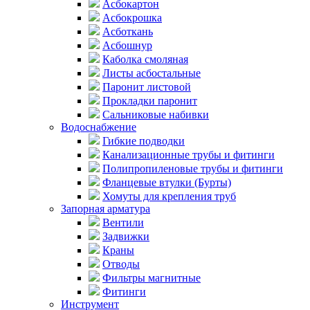
Асбокартон
Асбокрошка
Асботкань
Асбошнур
Каболка смоляная
Листы асбостальные
Паронит листовой
Прокладки паронит
Сальниковые набивки
Водоснабжение
Гибкие подводки
Канализационные трубы и фитинги
Полипропиленовые трубы и фитинги
Фланцевые втулки (Бурты)
Хомуты для крепления труб
Запорная арматура
Вентили
Задвижки
Краны
Отводы
Фильтры магнитные
Фитинги
Инструмент