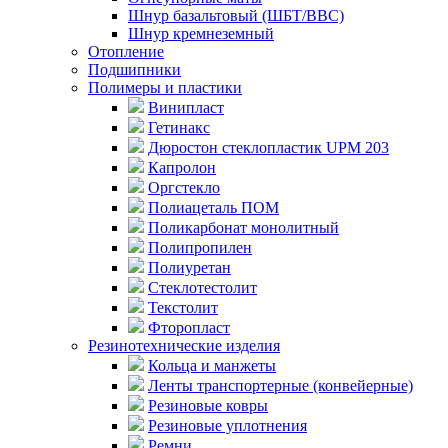
Шнур базальтовый (ШБТ/ВВС)
Шнур кремнеземный
Отопление
Подшипники
Полимеры и пластики
Винипласт
Гетинакс
Дюростон стеклопластик UPM 203
Капролон
Оргстекло
Полиацеталь ПОМ
Поликарбонат монолитный
Полипропилен
Полиуретан
Стеклотестолит
Текстолит
Фторопласт
Резинотехнические изделия
Кольца и манжеты
Ленты транспортерные (конвейерные)
Резиновые ковры
Резиновые уплотнения
Ремни