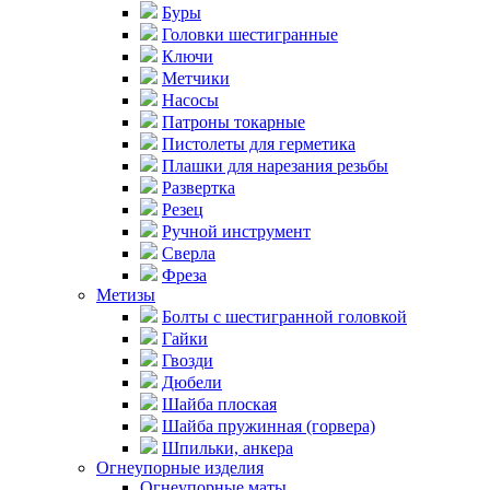
Буры
Головки шестигранные
Ключи
Метчики
Насосы
Патроны токарные
Пистолеты для герметика
Плашки для нарезания резьбы
Развертка
Резец
Ручной инструмент
Сверла
Фреза
Метизы
Болты с шестигранной головкой
Гайки
Гвозди
Дюбели
Шайба плоская
Шайба пружинная (горвера)
Шпильки, анкера
Огнеупорные изделия
Огнеупорные маты