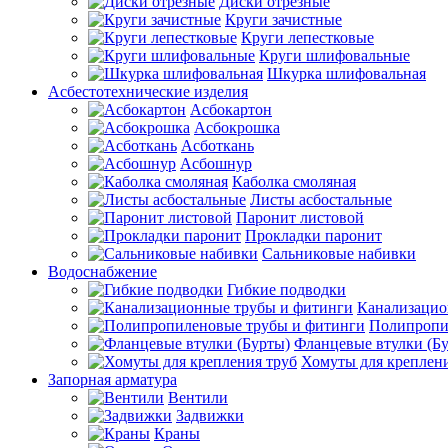
Диски отрезные
Круги зачистные
Круги лепестковые
Круги шлифовальные
Шкурка шлифовальная
Асбестотехнические изделия
Асбокартон
Асбокрошка
Асботкань
Асбошнур
Каболка смоляная
Листы асбостальные
Паронит листовой
Прокладки паронит
Сальниковые набивки
Водоснабжение
Гибкие подводки
Канализацио
Полипропи
Фланцевые втулки (Б
Хомуты для креплени
Запорная арматура
Вентили
Задвижки
Краны