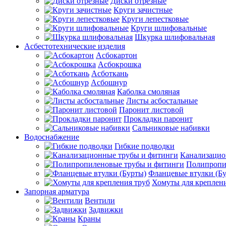
Диски отрезные
Круги зачистные
Круги лепестковые
Круги шлифовальные
Шкурка шлифовальная
Асбестотехнические изделия
Асбокартон
Асбокрошка
Асботкань
Асбошнур
Каболка смоляная
Листы асбостальные
Паронит листовой
Прокладки паронит
Сальниковые набивки
Водоснабжение
Гибкие подводки
Канализацио
Полипропи
Фланцевые втулки (Б
Хомуты для креплени
Запорная арматура
Вентили
Задвижки
Краны