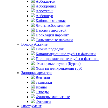
Асбокартон
Асбокрошка
Асботкань
Асбошнур
Каболка смоляная
Листы асбостальные
Паронит листовой
Прокладки паронит
Сальниковые набивки
Водоснабжение
Гибкие подводки
Канализационные трубы и фитинги
Полипропиленовые трубы и фитинги
Фланцевые втулки (Бурты)
Хомуты для крепления труб
Запорная арматура
Вентили
Задвижки
Краны
Отводы
Фильтры магнитные
Фитинги
Инструмент