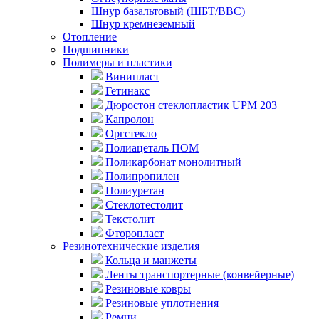
Шнур базальтовый (ШБТ/ВВС)
Шнур кремнеземный
Отопление
Подшипники
Полимеры и пластики
Винипласт
Гетинакс
Дюростон стеклопластик UPM 203
Капролон
Оргстекло
Полиацеталь ПОМ
Поликарбонат монолитный
Полипропилен
Полиуретан
Стеклотестолит
Текстолит
Фторопласт
Резинотехнические изделия
Кольца и манжеты
Ленты транспортерные (конвейерные)
Резиновые ковры
Резиновые уплотнения
Ремни