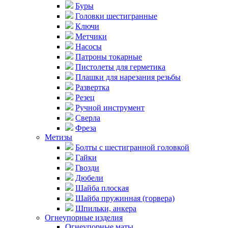
Буры
Головки шестигранные
Ключи
Метчики
Насосы
Патроны токарные
Пистолеты для герметика
Плашки для нарезания резьбы
Развертка
Резец
Ручной инструмент
Сверла
Фреза
Метизы
Болты с шестигранной головкой
Гайки
Гвозди
Дюбели
Шайба плоская
Шайба пружинная (горвера)
Шпильки, анкера
Огнеупорные изделия
Огнеупорные маты