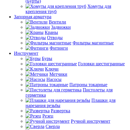
(Бурты)
Хомуты для
крепления труб
Запорная арматура
Вентили
Задвижки
Краны
Отводы
Фильтры магнитные
Фитинги
Инструмент
Буры
Головки шестигранные
Ключи
Метчики
Насосы
Патроны токарные
Пистолеты для
герметика
Плашки для
нарезания резьбы
Развертка
Резец
Ручной инструмент
Сверла