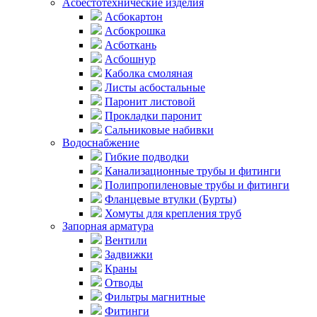
Асбестотехнические изделия
Асбокартон
Асбокрошка
Асботкань
Асбошнур
Каболка смоляная
Листы асбостальные
Паронит листовой
Прокладки паронит
Сальниковые набивки
Водоснабжение
Гибкие подводки
Канализационные трубы и фитинги
Полипропиленовые трубы и фитинги
Фланцевые втулки (Бурты)
Хомуты для крепления труб
Запорная арматура
Вентили
Задвижки
Краны
Отводы
Фильтры магнитные
Фитинги