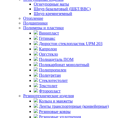
Огнеупорные маты
Шнур базальтовый (ШБТ/ВВС)
Шнур кремнеземный
Отопление
Подшипники
Полимеры и пластики
Винипласт
Гетинакс
Дюростон стеклопластик UPM 203
Капролон
Оргстекло
Полиацеталь ПОМ
Поликарбонат монолитный
Полипропилен
Полиуретан
Стеклотестолит
Текстолит
Фторопласт
Резинотехнические изделия
Кольца и манжеты
Ленты транспортерные (конвейерные)
Резиновые ковры
Резиновые уплотнения