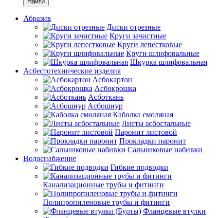
Найти
Абразив
Диски отрезные
Круги зачистные
Круги лепестковые
Круги шлифовальные
Шкурка шлифовальная
Асбестотехнические изделия
Асбокартон
Асбокрошка
Асботкань
Асбошнур
Каболка смоляная
Листы асбостальные
Паронит листовой
Прокладки паронит
Сальниковые набивки
Водоснабжение
Гибкие подводки
Канализационные трубы и фитинги
Полипропиленовые трубы и фитинги
Фланцевые втулки