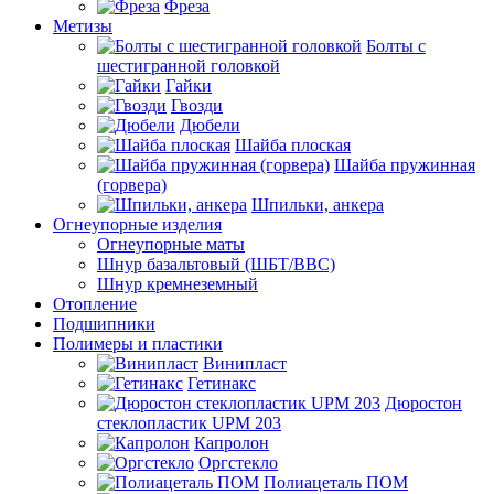
Фреза
Метизы
Болты с
шестигранной головкой
Гайки
Гвозди
Дюбели
Шайба плоская
Шайба пружинная
(горвера)
Шпильки, анкера
Огнеупорные изделия
Огнеупорные маты
Шнур базальтовый (ШБТ/ВВС)
Шнур кремнеземный
Отопление
Подшипники
Полимеры и пластики
Винипласт
Гетинакс
Дюростон
стеклопластик UPM 203
Капролон
Оргстекло
Полиацеталь ПОМ