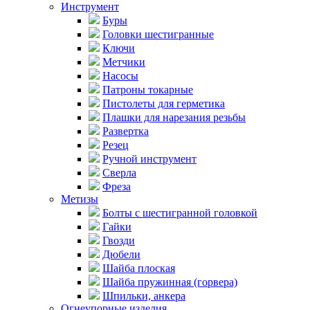
Инструмент
Буры
Головки шестигранные
Ключи
Метчики
Насосы
Патроны токарные
Пистолеты для герметика
Плашки для нарезания резьбы
Развертка
Резец
Ручной инструмент
Сверла
Фреза
Метизы
Болты с шестигранной головкой
Гайки
Гвозди
Дюбели
Шайба плоская
Шайба пружинная (горвера)
Шпильки, анкера
Огнеупорные изделия