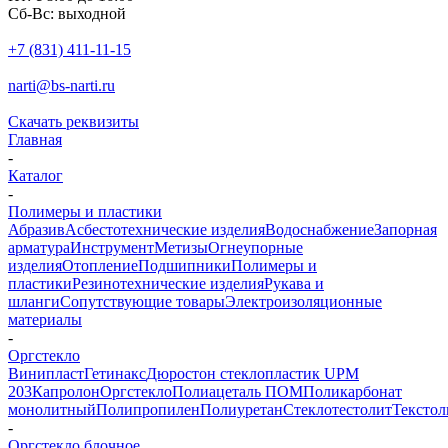
Сб-Вс: выходной
+7 (831) 411-11-15
narti@bs-narti.ru
Скачать реквизиты
Главная
-
Каталог
-
Полимеры и пластики
Абразив
Асбестотехнические изделия
Водоснабжение
Запорная
арматура
Инструмент
Метизы
Огнеупорные
изделия
Отопление
Подшипники
Полимеры и
пластики
Резинотехнические изделия
Рукава и
шланги
Сопутствующие товары
Электроизоляционные
материалы
-
Оргстекло
Винипласт
Гетинакс
Дюростон стеклопластик UPM
203
Капролон
Оргстекло
Полиацеталь ПОМ
Поликарбонат
монолитный
Полипропилен
Полиуретан
Стеклотестолит
Текстол
-
Оргстекло блочное