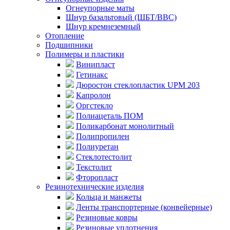
Огнеупорные маты
Шнур базальтовый (ШБТ/ВВС)
Шнур кремнеземный
Отопление
Подшипники
Полимеры и пластики
Винипласт
Гетинакс
Дюростон стеклопластик UPM 203
Капролон
Оргстекло
Полиацеталь ПОМ
Поликарбонат монолитный
Полипропилен
Полиуретан
Стеклотестолит
Текстолит
Фторопласт
Резинотехнические изделия
Кольца и манжеты
Ленты транспортерные (конвейерные)
Резиновые ковры
Резиновые уплотнения