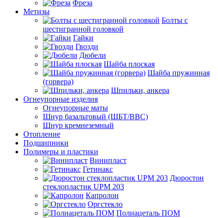
Фреза
Метизы
Болты с
шестигранной головкой
Гайки
Гвозди
Дюбели
Шайба плоская
Шайба пружинная
(горвера)
Шпильки, анкера
Огнеупорные изделия
Огнеупорные маты
Шнур базальтовый (ШБТ/ВВС)
Шнур кремнеземный
Отопление
Подшипники
Полимеры и пластики
Винипласт
Гетинакс
Дюростон
стеклопластик UPM 203
Капролон
Оргстекло
Полиацеталь ПОМ