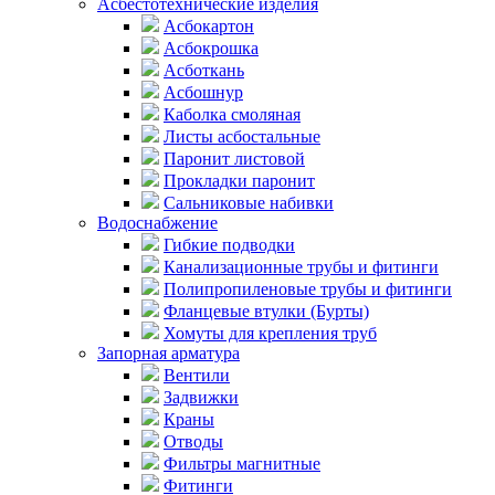
Асбестотехнические изделия
Асбокартон
Асбокрошка
Асботкань
Асбошнур
Каболка смоляная
Листы асбостальные
Паронит листовой
Прокладки паронит
Сальниковые набивки
Водоснабжение
Гибкие подводки
Канализационные трубы и фитинги
Полипропиленовые трубы и фитинги
Фланцевые втулки (Бурты)
Хомуты для крепления труб
Запорная арматура
Вентили
Задвижки
Краны
Отводы
Фильтры магнитные
Фитинги