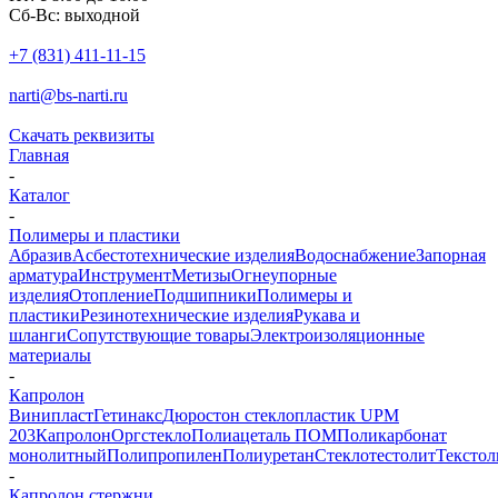
Сб-Вс: выходной
+7 (831) 411-11-15
narti@bs-narti.ru
Скачать реквизиты
Главная
-
Каталог
-
Полимеры и пластики
Абразив
Асбестотехнические изделия
Водоснабжение
Запорная
арматура
Инструмент
Метизы
Огнеупорные
изделия
Отопление
Подшипники
Полимеры и
пластики
Резинотехнические изделия
Рукава и
шланги
Сопутствующие товары
Электроизоляционные
материалы
-
Капролон
Винипласт
Гетинакс
Дюростон стеклопластик UPM
203
Капролон
Оргстекло
Полиацеталь ПОМ
Поликарбонат
монолитный
Полипропилен
Полиуретан
Стеклотестолит
Текстол
-
Капролон стержни