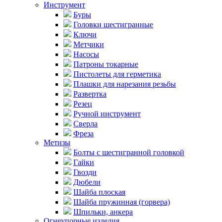
Инструмент
Буры
Головки шестигранные
Ключи
Метчики
Насосы
Патроны токарные
Пистолеты для герметика
Плашки для нарезания резьбы
Развертка
Резец
Ручной инструмент
Сверла
Фреза
Метизы
Болты с шестигранной головкой
Гайки
Гвозди
Дюбели
Шайба плоская
Шайба пружинная (горвера)
Шпильки, анкера
Огнеупорные изделия