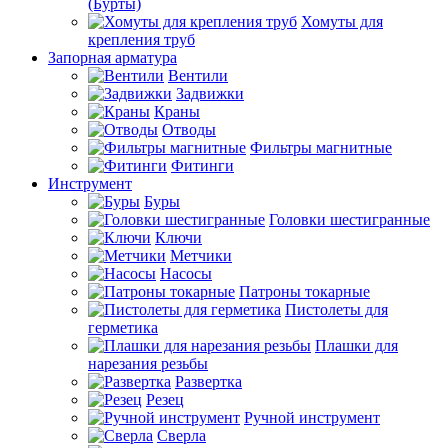
(Бурты)
Хомуты для
крепления труб
Запорная арматура
Вентили
Задвижки
Краны
Отводы
Фильтры магнитные
Фитинги
Инструмент
Буры
Головки шестигранные
Ключи
Метчики
Насосы
Патроны токарные
Пистолеты для
герметика
Плашки для
нарезания резьбы
Развертка
Резец
Ручной инструмент
Сверла