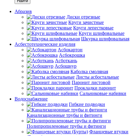
Найти
Абразив
Диски отрезные
Круги зачистные
Круги лепестковые
Круги шлифовальные
Шкурка шлифовальная
Асбестотехнические изделия
Асбокартон
Асбокрошка
Асботкань
Асбошнур
Каболка смоляная
Листы асбостальные
Паронит листовой
Прокладки паронит
Сальниковые набивки
Водоснабжение
Гибкие подводки
Канализационные трубы и фитинги
Полипропиленовые трубы и фитинги
Фланцевые втулки