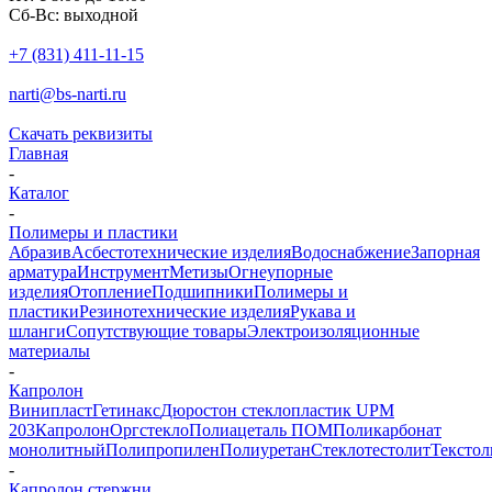
Сб-Вс: выходной
+7 (831) 411-11-15
narti@bs-narti.ru
Скачать реквизиты
Главная
-
Каталог
-
Полимеры и пластики
Абразив
Асбестотехнические изделия
Водоснабжение
Запорная
арматура
Инструмент
Метизы
Огнеупорные
изделия
Отопление
Подшипники
Полимеры и
пластики
Резинотехнические изделия
Рукава и
шланги
Сопутствующие товары
Электроизоляционные
материалы
-
Капролон
Винипласт
Гетинакс
Дюростон стеклопластик UPM
203
Капролон
Оргстекло
Полиацеталь ПОМ
Поликарбонат
монолитный
Полипропилен
Полиуретан
Стеклотестолит
Текстол
-
Капролон стержни