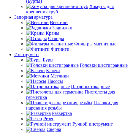
(Бурты)
Хомуты для
крепления труб
Запорная арматура
Вентили
Задвижки
Краны
Отводы
Фильтры магнитные
Фитинги
Инструмент
Буры
Головки шестигранные
Ключи
Метчики
Насосы
Патроны токарные
Пистолеты для
герметика
Плашки для
нарезания резьбы
Развертка
Резец
Ручной инструмент
Сверла