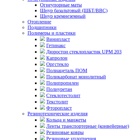
Огнеупорные маты
Шнур базальтовый (ШБТ/ВВС)
Шнур кремнеземный
Отопление
Подшипники
Полимеры и пластики
Винипласт
Гетинакс
Дюростон стеклопластик UPM 203
Капролон
Оргстекло
Полиацеталь ПОМ
Поликарбонат монолитный
Полипропилен
Полиуретан
Стеклотестолит
Текстолит
Фторопласт
Резинотехнические изделия
Кольца и манжеты
Ленты транспортерные (конвейерные)
Резиновые ковры
Резиновые уплотнения