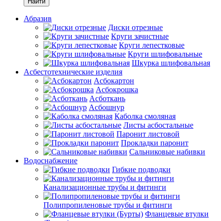
Найти
Абразив
Диски отрезные
Круги зачистные
Круги лепестковые
Круги шлифовальные
Шкурка шлифовальная
Асбестотехнические изделия
Асбокартон
Асбокрошка
Асботкань
Асбошнур
Каболка смоляная
Листы асбостальные
Паронит листовой
Прокладки паронит
Сальниковые набивки
Водоснабжение
Гибкие подводки
Канализационные трубы и фитинги
Полипропиленовые трубы и фитинги
Фланцевые втулки