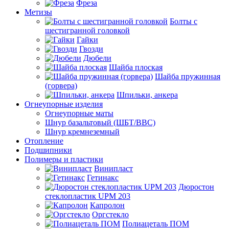
Фреза
Метизы
Болты с
шестигранной головкой
Гайки
Гвозди
Дюбели
Шайба плоская
Шайба пружинная
(горвера)
Шпильки, анкера
Огнеупорные изделия
Огнеупорные маты
Шнур базальтовый (ШБТ/ВВС)
Шнур кремнеземный
Отопление
Подшипники
Полимеры и пластики
Винипласт
Гетинакс
Дюростон
стеклопластик UPM 203
Капролон
Оргстекло
Полиацеталь ПОМ