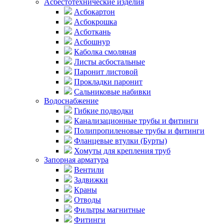
Асбестотехнические изделия
Асбокартон
Асбокрошка
Асботкань
Асбошнур
Каболка смоляная
Листы асбостальные
Паронит листовой
Прокладки паронит
Сальниковые набивки
Водоснабжение
Гибкие подводки
Канализационные трубы и фитинги
Полипропиленовые трубы и фитинги
Фланцевые втулки (Бурты)
Хомуты для крепления труб
Запорная арматура
Вентили
Задвижки
Краны
Отводы
Фильтры магнитные
Фитинги