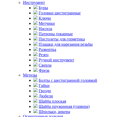
Инструмент
Буры
Головки шестигранные
Ключи
Метчики
Насосы
Патроны токарные
Пистолеты для герметика
Плашки для нарезания резьбы
Развертка
Резец
Ручной инструмент
Сверла
Фреза
Метизы
Болты с шестигранной головкой
Гайки
Гвозди
Дюбели
Шайба плоская
Шайба пружинная (горвера)
Шпильки, анкера
Огнеупорные изделия