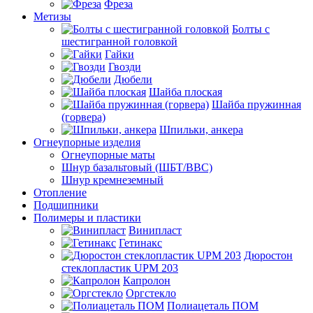
Фреза
Метизы
Болты с
шестигранной головкой
Гайки
Гвозди
Дюбели
Шайба плоская
Шайба пружинная
(горвера)
Шпильки, анкера
Огнеупорные изделия
Огнеупорные маты
Шнур базальтовый (ШБТ/ВВС)
Шнур кремнеземный
Отопление
Подшипники
Полимеры и пластики
Винипласт
Гетинакс
Дюростон
стеклопластик UPM 203
Капролон
Оргстекло
Полиацеталь ПОМ