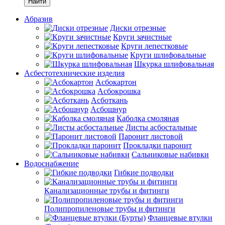
Найти
Абразив
Диски отрезные
Круги зачистные
Круги лепестковые
Круги шлифовальные
Шкурка шлифовальная
Асбестотехнические изделия
Асбокартон
Асбокрошка
Асботкань
Асбошнур
Каболка смоляная
Листы асбостальные
Паронит листовой
Прокладки паронит
Сальниковые набивки
Водоснабжение
Гибкие подводки
Канализационные трубы и фитинги
Полипропиленовые трубы и фитинги
Фланцевые втулки