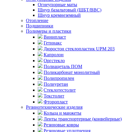
Огнеупорные маты
Шнур базальтовый (ШБТ/ВВС)
Шнур кремнеземный
Отопление
Подшипники
Полимеры и пластики
Винипласт
Гетинакс
Дюростон стеклопластик UPM 203
Капролон
Оргстекло
Полиацеталь ПОМ
Поликарбонат монолитный
Полипропилен
Полиуретан
Стеклотестолит
Текстолит
Фторопласт
Резинотехнические изделия
Кольца и манжеты
Ленты транспортерные (конвейерные)
Резиновые ковры
Резиновые уплотнения