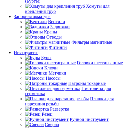
(Бурты)
Хомуты для
крепления труб
Запорная арматура
Вентили
Задвижки
Краны
Отводы
Фильтры магнитные
Фитинги
Инструмент
Буры
Головки шестигранные
Ключи
Метчики
Насосы
Патроны токарные
Пистолеты для
герметика
Плашки для
нарезания резьбы
Развертка
Резец
Ручной инструмент
Сверла