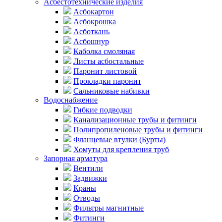
Асбестотехнические изделия
Асбокартон
Асбокрошка
Асботкань
Асбошнур
Каболка смоляная
Листы асбостальные
Паронит листовой
Прокладки паронит
Сальниковые набивки
Водоснабжение
Гибкие подводки
Канализационные трубы и фитинги
Полипропиленовые трубы и фитинги
Фланцевые втулки (Бурты)
Хомуты для крепления труб
Запорная арматура
Вентили
Задвижки
Краны
Отводы
Фильтры магнитные
Фитинги