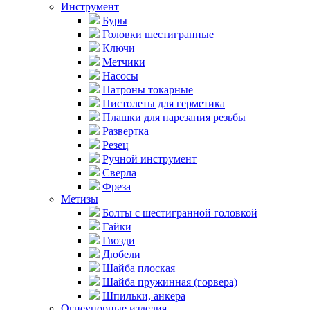
Инструмент
Буры
Головки шестигранные
Ключи
Метчики
Насосы
Патроны токарные
Пистолеты для герметика
Плашки для нарезания резьбы
Развертка
Резец
Ручной инструмент
Сверла
Фреза
Метизы
Болты с шестигранной головкой
Гайки
Гвозди
Дюбели
Шайба плоская
Шайба пружинная (горвера)
Шпильки, анкера
Огнеупорные изделия