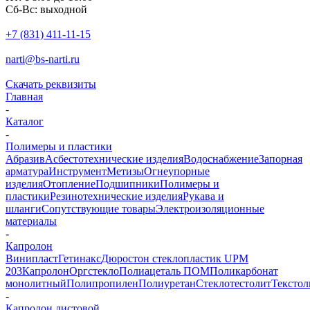
Сб-Вс: выходной
+7 (831) 411-11-15
narti@bs-narti.ru
Скачать реквизиты
Главная
-
Каталог
-
Полимеры и пластики
Абразив
Асбестотехнические изделия
Водоснабжение
Запорная
арматура
Инструмент
Метизы
Огнеупорные
изделия
Отопление
Подшипники
Полимеры и
пластики
Резинотехнические изделия
Рукава и
шланги
Сопутствующие товары
Электроизоляционные
материалы
-
Капролон
Винипласт
Гетинакс
Дюростон стеклопластик UPM
203
Капролон
Оргстекло
Полиацеталь ПОМ
Поликарбонат
монолитный
Полипропилен
Полиуретан
Стеклотестолит
Текстол
-
Капролон листовой