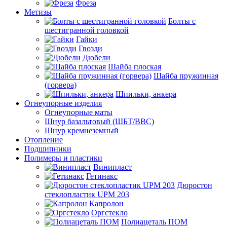
Фреза
Метизы
Болты с
шестигранной головкой
Гайки
Гвозди
Дюбели
Шайба плоская
Шайба пружинная
(горвера)
Шпильки, анкера
Огнеупорные изделия
Огнеупорные маты
Шнур базальтовый (ШБТ/ВВС)
Шнур кремнеземный
Отопление
Подшипники
Полимеры и пластики
Винипласт
Гетинакс
Дюростон
стеклопластик UPM 203
Капролон
Оргстекло
Полиацеталь ПОМ