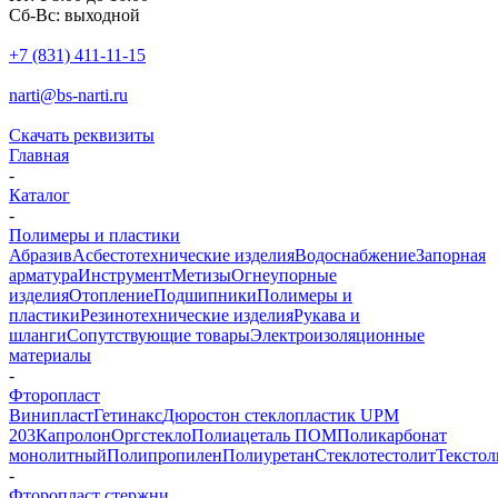
Сб-Вс: выходной
+7 (831) 411-11-15
narti@bs-narti.ru
Скачать реквизиты
Главная
-
Каталог
-
Полимеры и пластики
Абразив
Асбестотехнические изделия
Водоснабжение
Запорная
арматура
Инструмент
Метизы
Огнеупорные
изделия
Отопление
Подшипники
Полимеры и
пластики
Резинотехнические изделия
Рукава и
шланги
Сопутствующие товары
Электроизоляционные
материалы
-
Фторопласт
Винипласт
Гетинакс
Дюростон стеклопластик UPM
203
Капролон
Оргстекло
Полиацеталь ПОМ
Поликарбонат
монолитный
Полипропилен
Полиуретан
Стеклотестолит
Текстол
-
Фторопласт стержни