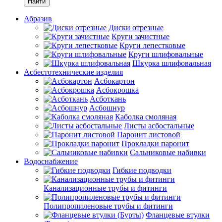
Найти
Абразив
Диски отрезные
Круги зачистные
Круги лепестковые
Круги шлифовальные
Шкурка шлифовальная
Асбестотехнические изделия
Асбокартон
Асбокрошка
Асботкань
Асбошнур
Каболка смоляная
Листы асбостальные
Паронит листовой
Прокладки паронит
Сальниковые набивки
Водоснабжение
Гибкие подводки
Канализационные трубы и фитинги
Полипропиленовые трубы и фитинги
Фланцевые втулки