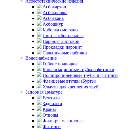
Асбестотехнические изделия
Асбокартон
Асбокрошка
Асботкань
Асбошнур
Каболка смоляная
Листы асбостальные
Паронит листовой
Прокладки паронит
Сальниковые набивки
Водоснабжение
Гибкие подводки
Канализационные трубы и фитинги
Полипропиленовые трубы и фитинги
Фланцевые втулки (Бурты)
Хомуты для крепления труб
Запорная арматура
Вентили
Задвижки
Краны
Отводы
Фильтры магнитные
Фитинги