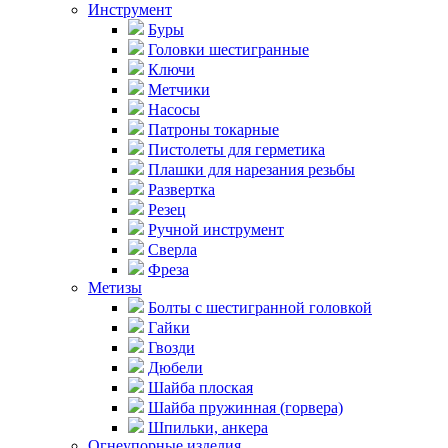
Инструмент
Буры
Головки шестигранные
Ключи
Метчики
Насосы
Патроны токарные
Пистолеты для герметика
Плашки для нарезания резьбы
Развертка
Резец
Ручной инструмент
Сверла
Фреза
Метизы
Болты с шестигранной головкой
Гайки
Гвозди
Дюбели
Шайба плоская
Шайба пружинная (горвера)
Шпильки, анкера
Огнеупорные изделия