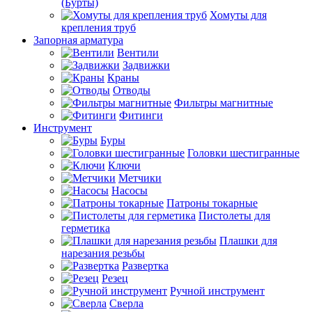
(Бурты)
Хомуты для
крепления труб
Запорная арматура
Вентили
Задвижки
Краны
Отводы
Фильтры магнитные
Фитинги
Инструмент
Буры
Головки шестигранные
Ключи
Метчики
Насосы
Патроны токарные
Пистолеты для
герметика
Плашки для
нарезания резьбы
Развертка
Резец
Ручной инструмент
Сверла