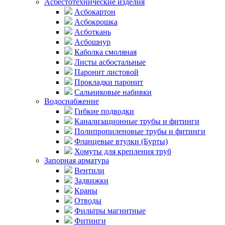
Асбестотехнические изделия
Асбокартон
Асбокрошка
Асботкань
Асбошнур
Каболка смоляная
Листы асбостальные
Паронит листовой
Прокладки паронит
Сальниковые набивки
Водоснабжение
Гибкие подводки
Канализационные трубы и фитинги
Полипропиленовые трубы и фитинги
Фланцевые втулки (Бурты)
Хомуты для крепления труб
Запорная арматура
Вентили
Задвижки
Краны
Отводы
Фильтры магнитные
Фитинги