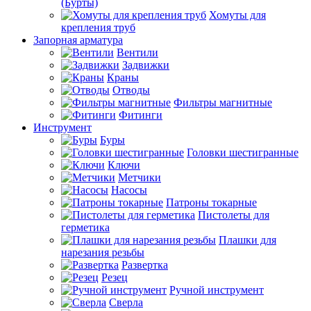
(Бурты)
Хомуты для
крепления труб
Запорная арматура
Вентили
Задвижки
Краны
Отводы
Фильтры магнитные
Фитинги
Инструмент
Буры
Головки шестигранные
Ключи
Метчики
Насосы
Патроны токарные
Пистолеты для
герметика
Плашки для
нарезания резьбы
Развертка
Резец
Ручной инструмент
Сверла