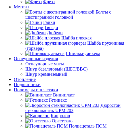
Фреза
Метизы
Болты с
шестигранной головкой
Гайки
Гвозди
Дюбели
Шайба плоская
Шайба пружинная
(горвера)
Шпильки, анкера
Огнеупорные изделия
Огнеупорные маты
Шнур базальтовый (ШБТ/ВВС)
Шнур кремнеземный
Отопление
Подшипники
Полимеры и пластики
Винипласт
Гетинакс
Дюростон
стеклопластик UPM 203
Капролон
Оргстекло
Полиацеталь ПОМ