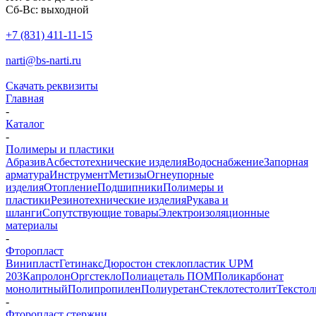
Сб-Вс: выходной
+7 (831) 411-11-15
narti@bs-narti.ru
Скачать реквизиты
Главная
-
Каталог
-
Полимеры и пластики
Абразив
Асбестотехнические изделия
Водоснабжение
Запорная
арматура
Инструмент
Метизы
Огнеупорные
изделия
Отопление
Подшипники
Полимеры и
пластики
Резинотехнические изделия
Рукава и
шланги
Сопутствующие товары
Электроизоляционные
материалы
-
Фторопласт
Винипласт
Гетинакс
Дюростон стеклопластик UPM
203
Капролон
Оргстекло
Полиацеталь ПОМ
Поликарбонат
монолитный
Полипропилен
Полиуретан
Стеклотестолит
Текстол
-
Фторопласт стержни