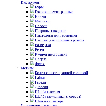
Инструмент
Буры
Головки шестигранные
Ключи
Метчики
Насосы
Патроны токарные
Пистолеты для герметика
Плашки для нарезания резьбы
Развертка
Резец
Ручной инструмент
Сверла
Фреза
Метизы
Болты с шестигранной головкой
Гайки
Гвозди
Дюбели
Шайба плоская
Шайба пружинная (горвера)
Шпильки, анкера
Огнеупорные изделия