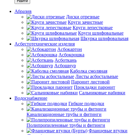
Найти
Абразив
Диски отрезные
Круги зачистные
Круги лепестковые
Круги шлифовальные
Шкурка шлифовальная
Асбестотехнические изделия
Асбокартон
Асбокрошка
Асботкань
Асбошнур
Каболка смоляная
Листы асбостальные
Паронит листовой
Прокладки паронит
Сальниковые набивки
Водоснабжение
Гибкие подводки
Канализационные трубы и фитинги
Полипропиленовые трубы и фитинги
Фланцевые втулки