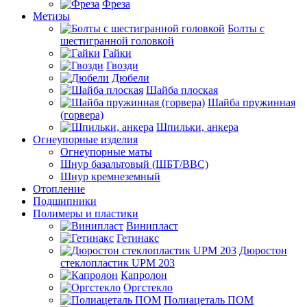
Фреза
Метизы
Болты с
шестигранной головкой
Гайки
Гвозди
Дюбели
Шайба плоская
Шайба пружинная
(горвера)
Шпильки, анкера
Огнеупорные изделия
Огнеупорные маты
Шнур базальтовый (ШБТ/ВВС)
Шнур кремнеземный
Отопление
Подшипники
Полимеры и пластики
Винипласт
Гетинакс
Дюростон
стеклопластик UPM 203
Капролон
Оргстекло
Полиацеталь ПОМ