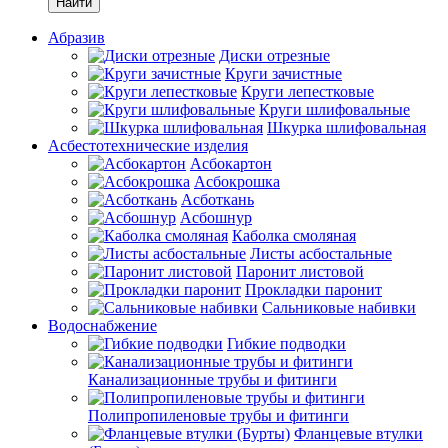
Найти
Абразив
Диски отрезные
Круги зачистные
Круги лепестковые
Круги шлифовальные
Шкурка шлифовальная
Асбестотехнические изделия
Асбокартон
Асбокрошка
Асботкань
Асбошнур
Каболка смоляная
Листы асбостальные
Паронит листовой
Прокладки паронит
Сальниковые набивки
Водоснабжение
Гибкие подводки
Канализационные трубы и фитинги
Полипропиленовые трубы и фитинги
Фланцевые втулки