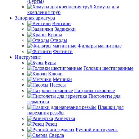
(Бурты)
Хомуты для
крепления труб
Запорная арматура
Вентили
Задвижки
Краны
Отводы
Фильтры магнитные
Фитинги
Инструмент
Буры
Головки шестигранные
Ключи
Метчики
Насосы
Патроны токарные
Пистолеты для
герметика
Плашки для
нарезания резьбы
Развертка
Резец
Ручной инструмент
Сверла