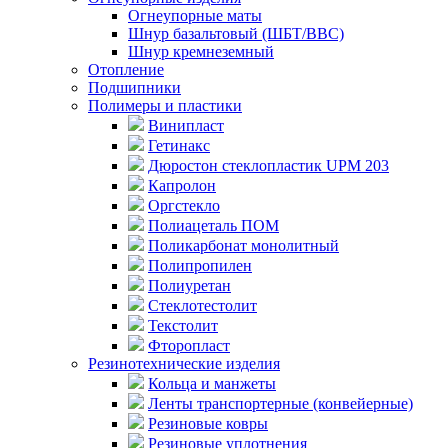
Огнеупорные маты
Шнур базальтовый (ШБТ/ВВС)
Шнур кремнеземный
Отопление
Подшипники
Полимеры и пластики
Винипласт
Гетинакс
Дюростон стеклопластик UPM 203
Капролон
Оргстекло
Полиацеталь ПОМ
Поликарбонат монолитный
Полипропилен
Полиуретан
Стеклотестолит
Текстолит
Фторопласт
Резинотехнические изделия
Кольца и манжеты
Ленты транспортерные (конвейерные)
Резиновые ковры
Резиновые уплотнения