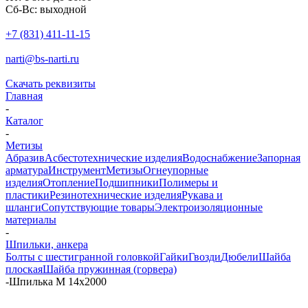
Сб-Вс: выходной
+7 (831) 411-11-15
narti@bs-narti.ru
Скачать реквизиты
Главная
-
Каталог
-
Метизы
Абразив
Асбестотехнические изделия
Водоснабжение
Запорная
арматура
Инструмент
Метизы
Огнеупорные
изделия
Отопление
Подшипники
Полимеры и
пластики
Резинотехнические изделия
Рукава и
шланги
Сопутствующие товары
Электроизоляционные
материалы
-
Шпильки, анкера
Болты с шестигранной головкой
Гайки
Гвозди
Дюбели
Шайба
плоская
Шайба пружинная (горвера)
-
Шпилька М 14х2000