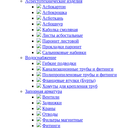
Асбестотехнические изделия
Асбокартон
Асбокрошка
Асботкань
Асбошнур
Каболка смоляная
Листы асбостальные
Паронит листовой
Прокладки паронит
Сальниковые набивки
Водоснабжение
Гибкие подводки
Канализационные трубы и фитинги
Полипропиленовые трубы и фитинги
Фланцевые втулки (Бурты)
Хомуты для крепления труб
Запорная арматура
Вентили
Задвижки
Краны
Отводы
Фильтры магнитные
Фитинги