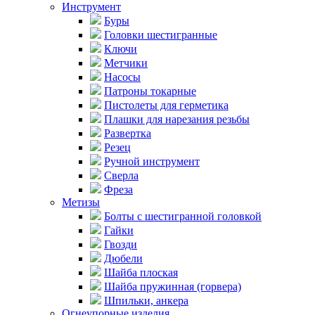
Инструмент
Буры
Головки шестигранные
Ключи
Метчики
Насосы
Патроны токарные
Пистолеты для герметика
Плашки для нарезания резьбы
Развертка
Резец
Ручной инструмент
Сверла
Фреза
Метизы
Болты с шестигранной головкой
Гайки
Гвозди
Дюбели
Шайба плоская
Шайба пружинная (горвера)
Шпильки, анкера
Огнеупорные изделия