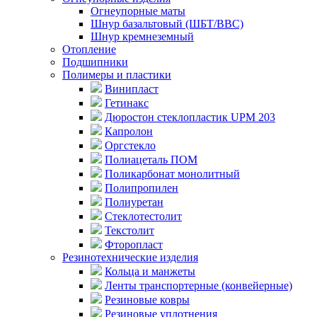
Огнеупорные маты
Шнур базальтовый (ШБТ/ВВС)
Шнур кремнеземный
Отопление
Подшипники
Полимеры и пластики
Винипласт
Гетинакс
Дюростон стеклопластик UPM 203
Капролон
Оргстекло
Полиацеталь ПОМ
Поликарбонат монолитный
Полипропилен
Полиуретан
Стеклотестолит
Текстолит
Фторопласт
Резинотехнические изделия
Кольца и манжеты
Ленты транспортерные (конвейерные)
Резиновые ковры
Резиновые уплотнения