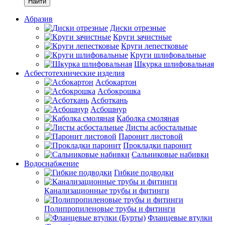
Найти
Абразив
Диски отрезные
Круги зачистные
Круги лепестковые
Круги шлифовальные
Шкурка шлифовальная
Асбестотехнические изделия
Асбокартон
Асбокрошка
Асботкань
Асбошнур
Каболка смоляная
Листы асбостальные
Паронит листовой
Прокладки паронит
Сальниковые набивки
Водоснабжение
Гибкие подводки
Канализационные трубы и фитинги
Полипропиленовые трубы и фитинги
Фланцевые втулки