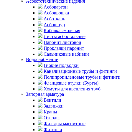
Асбестотехнические изделия
Асбокартон
Асбокрошка
Асботкань
Асбошнур
Каболка смоляная
Листы асбостальные
Паронит листовой
Прокладки паронит
Сальниковые набивки
Водоснабжение
Гибкие подводки
Канализационные трубы и фитинги
Полипропиленовые трубы и фитинги
Фланцевые втулки (Бурты)
Хомуты для крепления труб
Запорная арматура
Вентили
Задвижки
Краны
Отводы
Фильтры магнитные
Фитинги