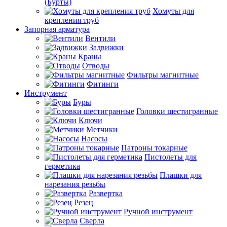
(Бурты)
Хомуты для
крепления труб
Запорная арматура
Вентили
Задвижки
Краны
Отводы
Фильтры магнитные
Фитинги
Инструмент
Буры
Головки шестигранные
Ключи
Метчики
Насосы
Патроны токарные
Пистолеты для
герметика
Плашки для
нарезания резьбы
Развертка
Резец
Ручной инструмент
Сверла