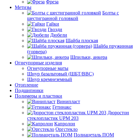
Фреза
Метизы
Болты с
шестигранной головкой
Гайки
Гвозди
Дюбели
Шайба плоская
Шайба пружинная
(горвера)
Шпильки, анкера
Огнеупорные изделия
Огнеупорные маты
Шнур базальтовый (ШБТ/ВВС)
Шнур кремнеземный
Отопление
Подшипники
Полимеры и пластики
Винипласт
Гетинакс
Дюростон
стеклопластик UPM 203
Капролон
Оргстекло
Полиацеталь ПОМ