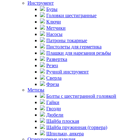
Инструмент
Буры
Головки шестигранные
Ключи
Метчики
Насосы
Патроны токарные
Пистолеты для герметика
Плашки для нарезания резьбы
Развертка
Резец
Ручной инструмент
Сверла
Фреза
Метизы
Болты с шестигранной головкой
Гайки
Гвозди
Дюбели
Шайба плоская
Шайба пружинная (горвера)
Шпильки, анкера
Огнеупорные изделия