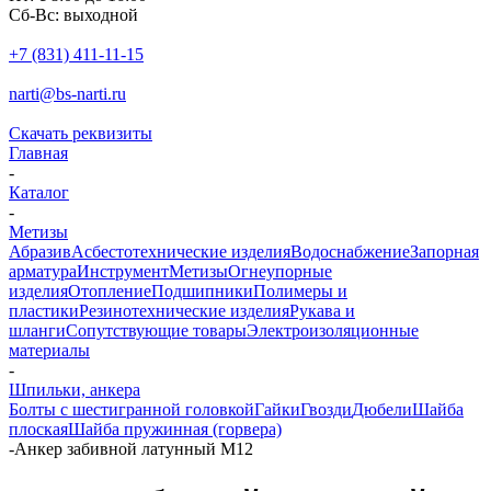
Сб-Вс: выходной
+7 (831) 411-11-15
narti@bs-narti.ru
Скачать реквизиты
Главная
-
Каталог
-
Метизы
Абразив
Асбестотехнические изделия
Водоснабжение
Запорная
арматура
Инструмент
Метизы
Огнеупорные
изделия
Отопление
Подшипники
Полимеры и
пластики
Резинотехнические изделия
Рукава и
шланги
Сопутствующие товары
Электроизоляционные
материалы
-
Шпильки, анкера
Болты с шестигранной головкой
Гайки
Гвозди
Дюбели
Шайба
плоская
Шайба пружинная (горвера)
-
Анкер забивной латунный М12