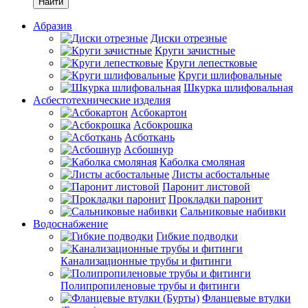
Найти
Абразив
Диски отрезные
Круги зачистные
Круги лепестковые
Круги шлифовальные
Шкурка шлифовальная
Асбестотехнические изделия
Асбокартон
Асбокрошка
Асботкань
Асбошнур
Каболка смоляная
Листы асбостальные
Паронит листовой
Прокладки паронит
Сальниковые набивки
Водоснабжение
Гибкие подводки
Канализационные трубы и фитинги
Полипропиленовые трубы и фитинги
Фланцевые втулки