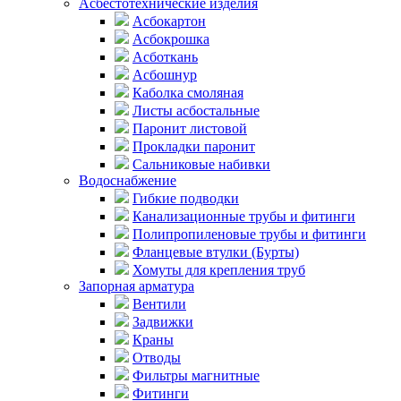
Асбестотехнические изделия
Асбокартон
Асбокрошка
Асботкань
Асбошнур
Каболка смоляная
Листы асбостальные
Паронит листовой
Прокладки паронит
Сальниковые набивки
Водоснабжение
Гибкие подводки
Канализационные трубы и фитинги
Полипропиленовые трубы и фитинги
Фланцевые втулки (Бурты)
Хомуты для крепления труб
Запорная арматура
Вентили
Задвижки
Краны
Отводы
Фильтры магнитные
Фитинги