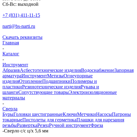
Сб-Вс: выходной
+7 (831) 411-11-15
narti@bs-narti.ru
Скачать реквизиты
Главная
-
Каталог
-
Инструмент
Абразив
Асбестотехнические изделия
Водоснабжение
Запорная
арматура
Инструмент
Метизы
Огнеупорные
изделия
Отопление
Подшипники
Полимеры и
пластики
Резинотехнические изделия
Рукава и
шланги
Сопутствующие товары
Электроизоляционные
материалы
-
Сверла
Буры
Головки шестигранные
Ключи
Метчики
Насосы
Патроны
токарные
Пистолеты для герметика
Плашки для нарезания
резьбы
Развертка
Резец
Ручной инструмент
Фреза
-
Сверло с/с ц/х 5,6 мм