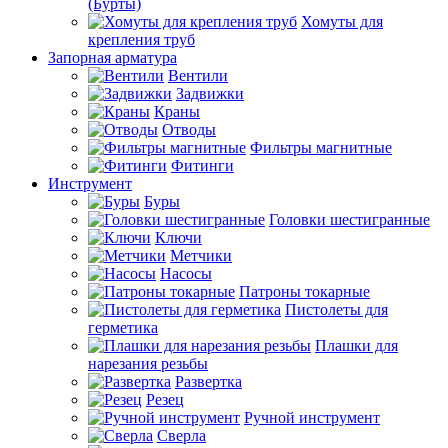
(Бурты)
Хомуты для
крепления труб
Запорная арматура
Вентили
Задвижки
Краны
Отводы
Фильтры магнитные
Фитинги
Инструмент
Буры
Головки шестигранные
Ключи
Метчики
Насосы
Патроны токарные
Пистолеты для
герметика
Плашки для
нарезания резьбы
Развертка
Резец
Ручной инструмент
Сверла