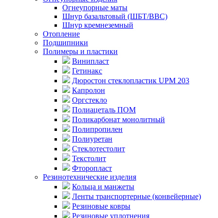
Огнеупорные маты
Шнур базальтовый (ШБТ/ВВС)
Шнур кремнеземный
Отопление
Подшипники
Полимеры и пластики
Винипласт
Гетинакс
Дюростон стеклопластик UPM 203
Капролон
Оргстекло
Полиацеталь ПОМ
Поликарбонат монолитный
Полипропилен
Полиуретан
Стеклотестолит
Текстолит
Фторопласт
Резинотехнические изделия
Кольца и манжеты
Ленты транспортерные (конвейерные)
Резиновые ковры
Резиновые уплотнения