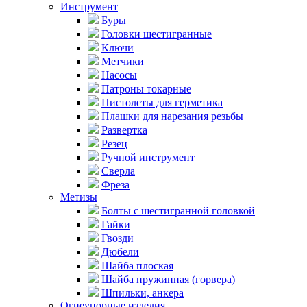
Инструмент
Буры
Головки шестигранные
Ключи
Метчики
Насосы
Патроны токарные
Пистолеты для герметика
Плашки для нарезания резьбы
Развертка
Резец
Ручной инструмент
Сверла
Фреза
Метизы
Болты с шестигранной головкой
Гайки
Гвозди
Дюбели
Шайба плоская
Шайба пружинная (горвера)
Шпильки, анкера
Огнеупорные изделия