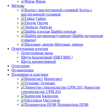
Фреза
Метизы
Болты с
шестигранной головкой
Гайки
Гвозди
Дюбели
Шайба плоская
Шайба пружинная
(горвера)
Шпильки, анкера
Огнеупорные изделия
Огнеупорные маты
Шнур базальтовый (ШБТ/ВВС)
Шнур кремнеземный
Отопление
Подшипники
Полимеры и пластики
Винипласт
Гетинакс
Дюростон
стеклопластик UPM 203
Капролон
Оргстекло
Полиацеталь ПОМ