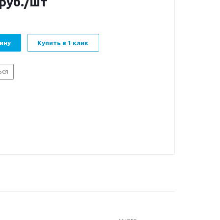
руб.
/шт
ину
Купить в 1 клик
ься