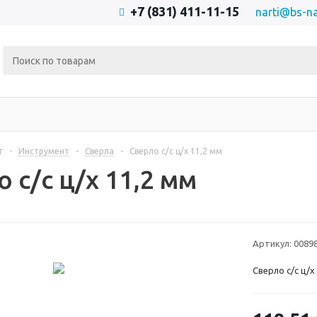
+7 (831) 411-11-15
narti@bs-na
г
-
Инструмент
-
Сверла
-
Сверло с/с ц/х 11,2 мм
 с/с ц/х 11,2 мм
Артикул:
0089
Сверло с/с ц/х