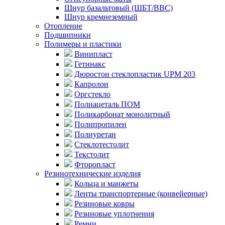
Шнур базальтовый (ШБТ/ВВС)
Шнур кремнеземный
Отопление
Подшипники
Полимеры и пластики
Винипласт
Гетинакс
Дюростон стеклопластик UPM 203
Капролон
Оргстекло
Полиацеталь ПОМ
Поликарбонат монолитный
Полипропилен
Полиуретан
Стеклотестолит
Текстолит
Фторопласт
Резинотехнические изделия
Кольца и манжеты
Ленты транспортерные (конвейерные)
Резиновые ковры
Резиновые уплотнения
Ремни