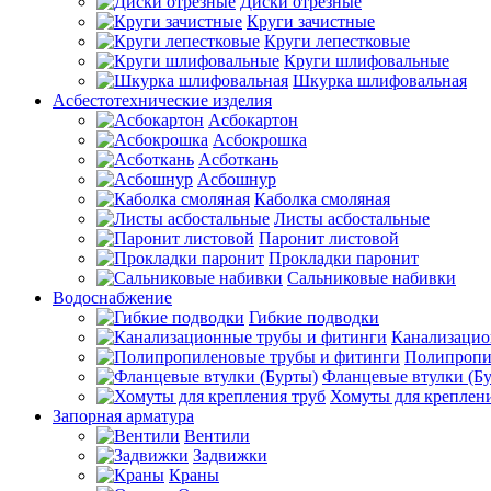
Диски отрезные
Круги зачистные
Круги лепестковые
Круги шлифовальные
Шкурка шлифовальная
Асбестотехнические изделия
Асбокартон
Асбокрошка
Асботкань
Асбошнур
Каболка смоляная
Листы асбостальные
Паронит листовой
Прокладки паронит
Сальниковые набивки
Водоснабжение
Гибкие подводки
Канализацио
Полипропи
Фланцевые втулки (Б
Хомуты для креплени
Запорная арматура
Вентили
Задвижки
Краны