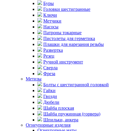
Буры
Головки шестигранные
Ключи
Метчики
Насосы
Патроны токарные
Пистолеты для герметика
Плашки для нарезания резьбы
Развертка
Резец
Ручной инструмент
Сверла
Фреза
Метизы
Болты с шестигранной головкой
Гайки
Гвозди
Дюбели
Шайба плоская
Шайба пружинная (горвера)
Шпильки, анкера
Огнеупорные изделия
Огнеупорные маты