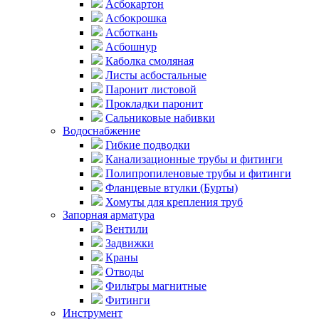
Асбокартон
Асбокрошка
Асботкань
Асбошнур
Каболка смоляная
Листы асбостальные
Паронит листовой
Прокладки паронит
Сальниковые набивки
Водоснабжение
Гибкие подводки
Канализационные трубы и фитинги
Полипропиленовые трубы и фитинги
Фланцевые втулки (Бурты)
Хомуты для крепления труб
Запорная арматура
Вентили
Задвижки
Краны
Отводы
Фильтры магнитные
Фитинги
Инструмент