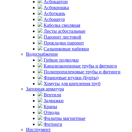
Асбокартон
Асбокрошка
Асботкань
Асбошнур
Каболка смоляная
Листы асбостальные
Паронит листовой
Прокладки паронит
Сальниковые набивки
Водоснабжение
Гибкие подводки
Канализационные трубы и фитинги
Полипропиленовые трубы и фитинги
Фланцевые втулки (Бурты)
Хомуты для крепления труб
Запорная арматура
Вентили
Задвижки
Краны
Отводы
Фильтры магнитные
Фитинги
Инструмент