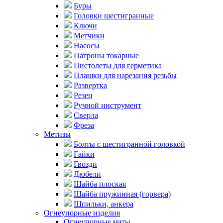
Буры
Головки шестигранные
Ключи
Метчики
Насосы
Патроны токарные
Пистолеты для герметика
Плашки для нарезания резьбы
Развертка
Резец
Ручной инструмент
Сверла
Фреза
Метизы
Болты с шестигранной головкой
Гайки
Гвозди
Дюбели
Шайба плоская
Шайба пружинная (горвера)
Шпильки, анкера
Огнеупорные изделия
Огнеупорные маты