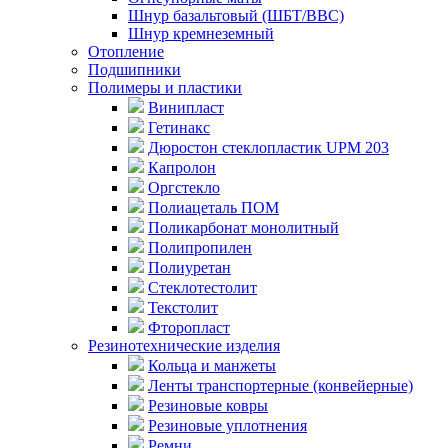
Шнур базальтовый (ШБТ/ВВС)
Шнур кремнеземный
Отопление
Подшипники
Полимеры и пластики
Винипласт
Гетинакс
Дюростон стеклопластик UPM 203
Капролон
Оргстекло
Полиацеталь ПОМ
Поликарбонат монолитный
Полипропилен
Полиуретан
Стеклотестолит
Текстолит
Фторопласт
Резинотехнические изделия
Кольца и манжеты
Ленты транспортерные (конвейерные)
Резиновые ковры
Резиновые уплотнения
Ремни