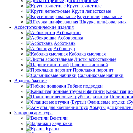
Диски отрезные
Круги зачистные
Круги лепестковые
Круги шлифовальные
Шкурка шлифовальная
Асбестотехнические изделия
Асбокартон
Асбокрошка
Асботкань
Асбошнур
Каболка смоляная
Листы асбостальные
Паронит листовой
Прокладки паронит
Сальниковые набивки
Водоснабжение
Гибкие подводки
Канализацио
Полипропи
Фланцевые втулки (Б
Хомуты для креплени
Запорная арматура
Вентили
Задвижки
Краны