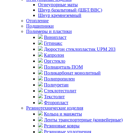
Огнеупорные маты
Шнур базальтовый (ШБТ/ВВС)
Шнур кремнеземный
Отопление
Подшипники
Полимеры и пластики
Винипласт
Гетинакс
Дюростон стеклопластик UPM 203
Капролон
Оргстекло
Полиацеталь ПОМ
Поликарбонат монолитный
Полипропилен
Полиуретан
Стеклотестолит
Текстолит
Фторопласт
Резинотехнические изделия
Кольца и манжеты
Ленты транспортерные (конвейерные)
Резиновые ковры
Резиновые уплотнения