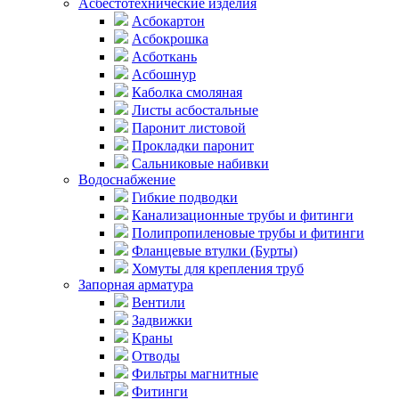
Асбестотехнические изделия
Асбокартон
Асбокрошка
Асботкань
Асбошнур
Каболка смоляная
Листы асбостальные
Паронит листовой
Прокладки паронит
Сальниковые набивки
Водоснабжение
Гибкие подводки
Канализационные трубы и фитинги
Полипропиленовые трубы и фитинги
Фланцевые втулки (Бурты)
Хомуты для крепления труб
Запорная арматура
Вентили
Задвижки
Краны
Отводы
Фильтры магнитные
Фитинги