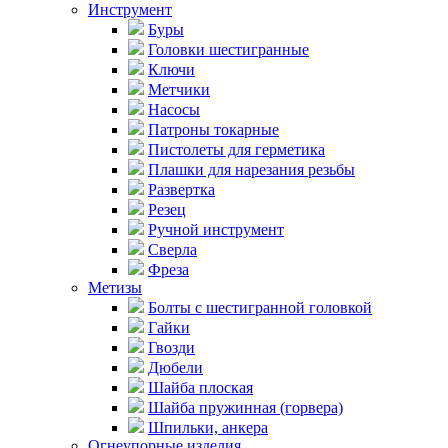
Инструмент
Буры
Головки шестигранные
Ключи
Метчики
Насосы
Патроны токарные
Пистолеты для герметика
Плашки для нарезания резьбы
Развертка
Резец
Ручной инструмент
Сверла
Фреза
Метизы
Болты с шестигранной головкой
Гайки
Гвозди
Дюбели
Шайба плоская
Шайба пружинная (горвера)
Шпильки, анкера
Огнеупорные изделия