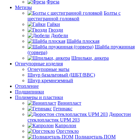
Фреза
Метизы
Болты с
шестигранной головкой
Гайки
Гвозди
Дюбели
Шайба плоская
Шайба пружинная
(горвера)
Шпильки, анкера
Огнеупорные изделия
Огнеупорные маты
Шнур базальтовый (ШБТ/ВВС)
Шнур кремнеземный
Отопление
Подшипники
Полимеры и пластики
Винипласт
Гетинакс
Дюростон
стеклопластик UPM 203
Капролон
Оргстекло
Полиацеталь ПОМ