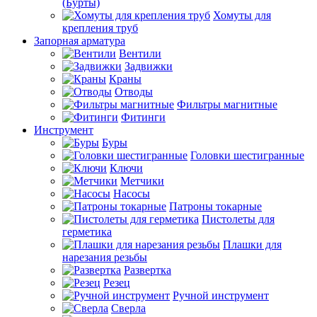
(Бурты)
Хомуты для
крепления труб
Запорная арматура
Вентили
Задвижки
Краны
Отводы
Фильтры магнитные
Фитинги
Инструмент
Буры
Головки шестигранные
Ключи
Метчики
Насосы
Патроны токарные
Пистолеты для
герметика
Плашки для
нарезания резьбы
Развертка
Резец
Ручной инструмент
Сверла