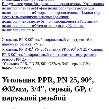
Воздухоотводчики
Заглушки полипропиленовые
Крестовины
полипропиленовые
Муфты полипропиленовые
Обводы
полипропиленовые
Опоры полипропиленовые
Планки под
смеситель полипропиленовые
Тройники
полипропиленовые
Трубы полипропиленовые
Угольники
полипропиленовые
Утеплитель для труб
Фильтры
полипропиленовые
-
Угольник PP-R 90⁰ комбинированный с внутренней и с
наружней резьбой PN 25
Угольник PP-R 45⁰ PN 25
Угольник PP-R 90⁰ PN 25
Угольник
PP-R 90⁰ комбинированный с креплением с внутренней
резьбой PN 25
-
Угольник PPR, РN 25, 90°, Ø32мм, 3/4″, серый, GP, с
наружной резьбой
Угольник PPR, РN 25, 90°,
Ø32мм, 3/4″, серый, GP, с
наружной резьбой