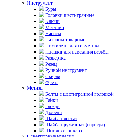
Инструмент
Буры
Головки шестигранные
Ключи
Метчики
Насосы
Патроны токарные
Пистолеты для герметика
Плашки для нарезания резьбы
Развертка
Резец
Ручной инструмент
Сверла
Фреза
Метизы
Болты с шестигранной головкой
Гайки
Гвозди
Дюбели
Шайба плоская
Шайба пружинная (горвера)
Шпильки, анкера
Огнеупорные изделия