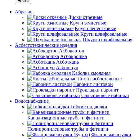
Найти
Абразив
Диски отрезные
Круги зачистные
Круги лепестковые
Круги шлифовальные
Шкурка шлифовальная
Асбестотехнические изделия
Асбокартон
Асбокрошка
Асботкань
Асбошнур
Каболка смоляная
Листы асбостальные
Паронит листовой
Прокладки паронит
Сальниковые набивки
Водоснабжение
Гибкие подводки
Канализационные трубы и фитинги
Полипропиленовые трубы и фитинги
Фланцевые втулки