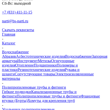
Сб-Вс: выходной
+7 (831) 411-11-15
narti@bs-narti.ru
Скачать реквизиты
Главная
-
Каталог
-
Водоснабжение
Абразив
Асбестотехнические изделия
Водоснабжение
Запорная
арматура
Инструмент
Метизы
Огнеупорные
изделия
Отопление
Подшипники
Полимеры и
пластики
Резинотехнические изделия
Рукава и
шланги
Сопутствующие товары
Электроизоляционные
материалы
-
Полипропиленовые трубы и фитинги
Гибкие подводки
Канализационные трубы и
фитинги
Полипропиленовые трубы и фитинги
Фланцевые
втулки (Бурты)
Хомуты для крепления труб
-
Угольники полипропиленовые