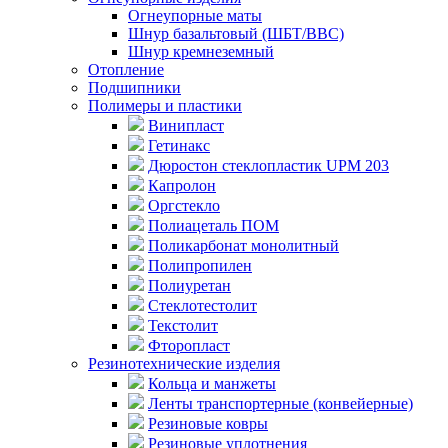
Огнеупорные маты
Шнур базальтовый (ШБТ/ВВС)
Шнур кремнеземный
Отопление
Подшипники
Полимеры и пластики
Винипласт
Гетинакс
Дюростон стеклопластик UPM 203
Капролон
Оргстекло
Полиацеталь ПОМ
Поликарбонат монолитный
Полипропилен
Полиуретан
Стеклотестолит
Текстолит
Фторопласт
Резинотехнические изделия
Кольца и манжеты
Ленты транспортерные (конвейерные)
Резиновые ковры
Резиновые уплотнения