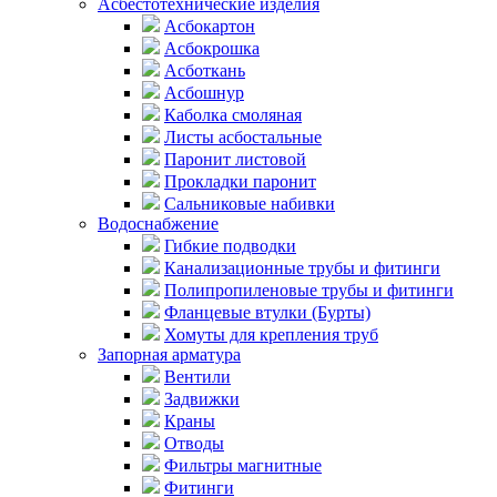
Асбестотехнические изделия
Асбокартон
Асбокрошка
Асботкань
Асбошнур
Каболка смоляная
Листы асбостальные
Паронит листовой
Прокладки паронит
Сальниковые набивки
Водоснабжение
Гибкие подводки
Канализационные трубы и фитинги
Полипропиленовые трубы и фитинги
Фланцевые втулки (Бурты)
Хомуты для крепления труб
Запорная арматура
Вентили
Задвижки
Краны
Отводы
Фильтры магнитные
Фитинги