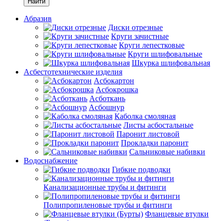
Найти
Абразив
Диски отрезные
Круги зачистные
Круги лепестковые
Круги шлифовальные
Шкурка шлифовальная
Асбестотехнические изделия
Асбокартон
Асбокрошка
Асботкань
Асбошнур
Каболка смоляная
Листы асбостальные
Паронит листовой
Прокладки паронит
Сальниковые набивки
Водоснабжение
Гибкие подводки
Канализационные трубы и фитинги
Полипропиленовые трубы и фитинги
Фланцевые втулки