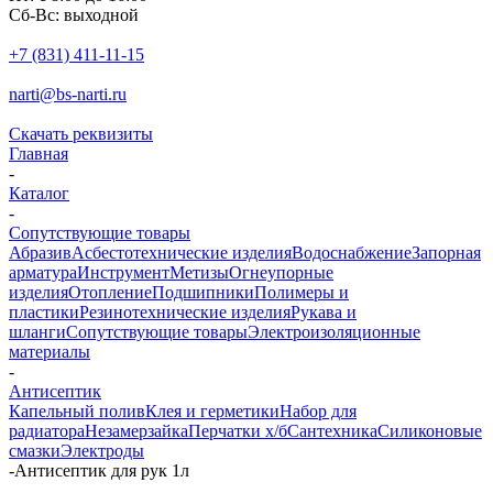
Сб-Вс: выходной
+7 (831) 411-11-15
narti@bs-narti.ru
Скачать реквизиты
Главная
-
Каталог
-
Сопутствующие товары
Абразив
Асбестотехнические изделия
Водоснабжение
Запорная
арматура
Инструмент
Метизы
Огнеупорные
изделия
Отопление
Подшипники
Полимеры и
пластики
Резинотехнические изделия
Рукава и
шланги
Сопутствующие товары
Электроизоляционные
материалы
-
Антисептик
Капельный полив
Клея и герметики
Набор для
радиатора
Незамерзайка
Перчатки х/б
Сантехника
Силиконовые
смазки
Электроды
-
Антисептик для рук 1л