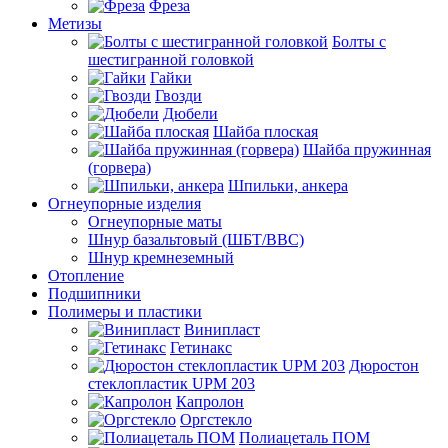
Фреза
Метизы
Болты с
шестигранной головкой
Гайки
Гвозди
Дюбели
Шайба плоская
Шайба пружинная
(горвера)
Шпильки, анкера
Огнеупорные изделия
Огнеупорные маты
Шнур базальтовый (ШБТ/ВВС)
Шнур кремнеземный
Отопление
Подшипники
Полимеры и пластики
Винипласт
Гетинакс
Дюростон
стеклопластик UPM 203
Капролон
Оргстекло
Полиацеталь ПОМ