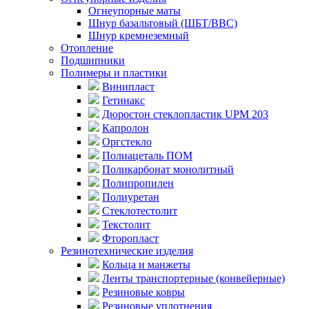
Огнеупорные маты
Шнур базальтовый (ШБТ/ВВС)
Шнур кремнеземный
Отопление
Подшипники
Полимеры и пластики
Винипласт
Гетинакс
Дюростон стеклопластик UPM 203
Капролон
Оргстекло
Полиацеталь ПОМ
Поликарбонат монолитный
Полипропилен
Полиуретан
Стеклотестолит
Текстолит
Фторопласт
Резинотехнические изделия
Кольца и манжеты
Ленты транспортерные (конвейерные)
Резиновые ковры
Резиновые уплотнения