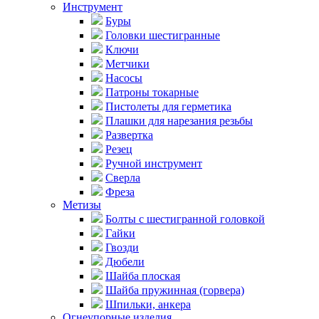
Инструмент
Буры
Головки шестигранные
Ключи
Метчики
Насосы
Патроны токарные
Пистолеты для герметика
Плашки для нарезания резьбы
Развертка
Резец
Ручной инструмент
Сверла
Фреза
Метизы
Болты с шестигранной головкой
Гайки
Гвозди
Дюбели
Шайба плоская
Шайба пружинная (горвера)
Шпильки, анкера
Огнеупорные изделия