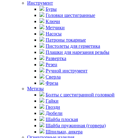
Инструмент
Буры
Головки шестигранные
Ключи
Метчики
Насосы
Патроны токарные
Пистолеты для герметика
Плашки для нарезания резьбы
Развертка
Резец
Ручной инструмент
Сверла
Фреза
Метизы
Болты с шестигранной головкой
Гайки
Гвозди
Дюбели
Шайба плоская
Шайба пружинная (горвера)
Шпильки, анкера
Огнеупорные изделия