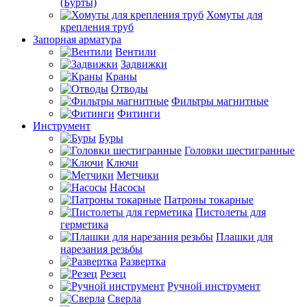
(Бурты)
Хомуты для
крепления труб
Запорная арматура
Вентили
Задвижки
Краны
Отводы
Фильтры магнитные
Фитинги
Инструмент
Буры
Головки шестигранные
Ключи
Метчики
Насосы
Патроны токарные
Пистолеты для
герметика
Плашки для
нарезания резьбы
Развертка
Резец
Ручной инструмент
Сверла