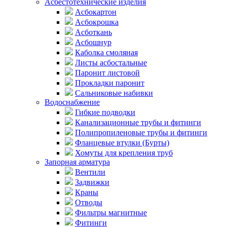
Асбестотехнические изделия
Асбокартон
Асбокрошка
Асботкань
Асбошнур
Каболка смоляная
Листы асбостальные
Паронит листовой
Прокладки паронит
Сальниковые набивки
Водоснабжение
Гибкие подводки
Канализационные трубы и фитинги
Полипропиленовые трубы и фитинги
Фланцевые втулки (Бурты)
Хомуты для крепления труб
Запорная арматура
Вентили
Задвижки
Краны
Отводы
Фильтры магнитные
Фитинги