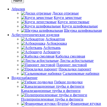
Найти
Абразив
Диски отрезные
Круги зачистные
Круги лепестковые
Круги шлифовальные
Шкурка шлифовальная
Асбестотехнические изделия
Асбокартон
Асбокрошка
Асботкань
Асбошнур
Каболка смоляная
Листы асбостальные
Паронит листовой
Прокладки паронит
Сальниковые набивки
Водоснабжение
Гибкие подводки
Канализационные трубы и фитинги
Полипропиленовые трубы и фитинги
Фланцевые втулки