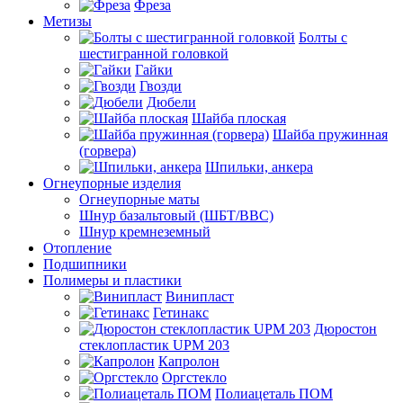
Фреза
Метизы
Болты с
шестигранной головкой
Гайки
Гвозди
Дюбели
Шайба плоская
Шайба пружинная
(горвера)
Шпильки, анкера
Огнеупорные изделия
Огнеупорные маты
Шнур базальтовый (ШБТ/ВВС)
Шнур кремнеземный
Отопление
Подшипники
Полимеры и пластики
Винипласт
Гетинакс
Дюростон
стеклопластик UPM 203
Капролон
Оргстекло
Полиацеталь ПОМ