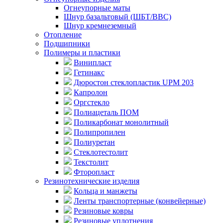
Огнеупорные маты
Шнур базальтовый (ШБТ/ВВС)
Шнур кремнеземный
Отопление
Подшипники
Полимеры и пластики
Винипласт
Гетинакс
Дюростон стеклопластик UPM 203
Капролон
Оргстекло
Полиацеталь ПОМ
Поликарбонат монолитный
Полипропилен
Полиуретан
Стеклотестолит
Текстолит
Фторопласт
Резинотехнические изделия
Кольца и манжеты
Ленты транспортерные (конвейерные)
Резиновые ковры
Резиновые уплотнения