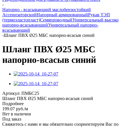
-
Напорно - всасывающий маслобензостойкий
Ассенизаторский
Напорный армированный
Рукав ТЭП
(термоэластопласт)
Семяпроводный
Универсальный высоко
напорно-всасывающий
Универсальный напорно-
всасывающий
-
Шланг ПВХ Ø25 МБС напорно-всасыв синий
Шланг ПВХ Ø25 МБС
напорно-всасыв синий
Артикул:
ПМБС25
Шланг ПВХ Ø25 МБС напорно-всасыв синий
Подробнее
199.07
руб.
/м
Нет в наличии
Под заказ
Свяжитесь с нами и мы обязательно соориентируем Вас по