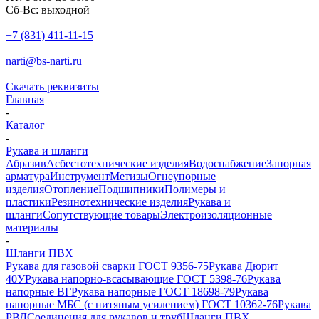
Сб-Вс: выходной
+7 (831) 411-11-15
narti@bs-narti.ru
Скачать реквизиты
Главная
-
Каталог
-
Рукава и шланги
Абразив
Асбестотехнические изделия
Водоснабжение
Запорная
арматура
Инструмент
Метизы
Огнеупорные
изделия
Отопление
Подшипники
Полимеры и
пластики
Резинотехнические изделия
Рукава и
шланги
Сопутствующие товары
Электроизоляционные
материалы
-
Шланги ПВХ
Рукава для газовой сварки ГОСТ 9356-75
Рукава Дюрит
40У
Рукава напорно-всасывающие ГОСТ 5398-76
Рукава
напорные ВГ
Рукава напорные ГОСТ 18698-79
Рукава
напорные МБС (с нитяным усилением) ГОСТ 10362-76
Рукава
РВД
Соединения для рукавов и труб
Шланги ПВХ