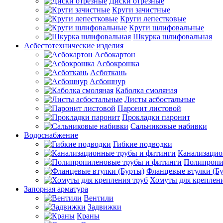
Диски отрезные
Круги зачистные
Круги лепестковые
Круги шлифовальные
Шкурка шлифовальная
Асбестотехнические изделия
Асбокартон
Асбокрошка
Асботкань
Асбошнур
Каболка смоляная
Листы асбостальные
Паронит листовой
Прокладки паронит
Сальниковые набивки
Водоснабжение
Гибкие подводки
Канализацио
Полипропи
Фланцевые втулки (Б
Хомуты для креплени
Запорная арматура
Вентили
Задвижки
Краны