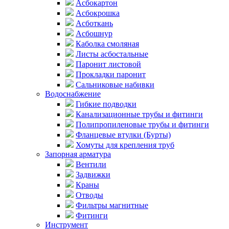
Асбокартон
Асбокрошка
Асботкань
Асбошнур
Каболка смоляная
Листы асбостальные
Паронит листовой
Прокладки паронит
Сальниковые набивки
Водоснабжение
Гибкие подводки
Канализационные трубы и фитинги
Полипропиленовые трубы и фитинги
Фланцевые втулки (Бурты)
Хомуты для крепления труб
Запорная арматура
Вентили
Задвижки
Краны
Отводы
Фильтры магнитные
Фитинги
Инструмент