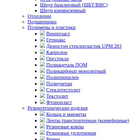
Шнур базальтовый (ШБТ/ВВС)
Шнур кремнеземный
Отопление
Подшипники
Полимеры и пластики
Винипласт
Гетинакс
Дюростон стеклопластик UPM 203
Капролон
Оргстекло
Полиацеталь ПОМ
Поликарбонат монолитный
Полипропилен
Полиуретан
Стеклотестолит
Текстолит
Фторопласт
Резинотехнические изделия
Кольца и манжеты
Ленты транспортерные (конвейерные)
Резиновые ковры
Резиновые уплотнения
Ремни