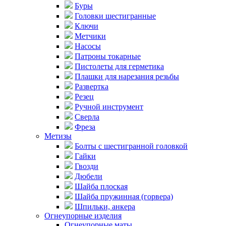
Буры
Головки шестигранные
Ключи
Метчики
Насосы
Патроны токарные
Пистолеты для герметика
Плашки для нарезания резьбы
Развертка
Резец
Ручной инструмент
Сверла
Фреза
Метизы
Болты с шестигранной головкой
Гайки
Гвозди
Дюбели
Шайба плоская
Шайба пружинная (горвера)
Шпильки, анкера
Огнеупорные изделия
Огнеупорные маты