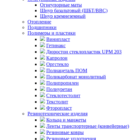
Огнеупорные маты
Шнур базальтовый (ШБТ/ВВС)
Шнур кремнеземный
Отопление
Подшипники
Полимеры и пластики
Винипласт
Гетинакс
Дюростон стеклопластик UPM 203
Капролон
Оргстекло
Полиацеталь ПОМ
Поликарбонат монолитный
Полипропилен
Полиуретан
Стеклотестолит
Текстолит
Фторопласт
Резинотехнические изделия
Кольца и манжеты
Ленты транспортерные (конвейерные)
Резиновые ковры
Резиновые уплотнения