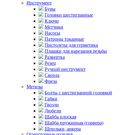
Инструмент
Буры
Головки шестигранные
Ключи
Метчики
Насосы
Патроны токарные
Пистолеты для герметика
Плашки для нарезания резьбы
Развертка
Резец
Ручной инструмент
Сверла
Фреза
Метизы
Болты с шестигранной головкой
Гайки
Гвозди
Дюбели
Шайба плоская
Шайба пружинная (горвера)
Шпильки, анкера
Огнеупорные изделия