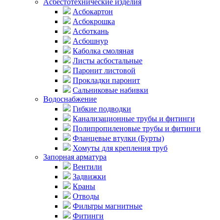
Асбестотехнические изделия
Асбокартон
Асбокрошка
Асботкань
Асбошнур
Каболка смоляная
Листы асбостальные
Паронит листовой
Прокладки паронит
Сальниковые набивки
Водоснабжение
Гибкие подводки
Канализационные трубы и фитинги
Полипропиленовые трубы и фитинги
Фланцевые втулки (Бурты)
Хомуты для крепления труб
Запорная арматура
Вентили
Задвижки
Краны
Отводы
Фильтры магнитные
Фитинги