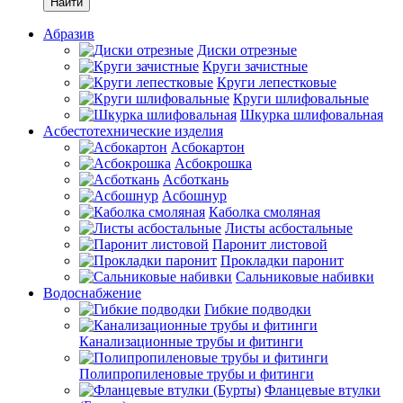
Найти
Абразив
Диски отрезные
Круги зачистные
Круги лепестковые
Круги шлифовальные
Шкурка шлифовальная
Асбестотехнические изделия
Асбокартон
Асбокрошка
Асботкань
Асбошнур
Каболка смоляная
Листы асбостальные
Паронит листовой
Прокладки паронит
Сальниковые набивки
Водоснабжение
Гибкие подводки
Канализационные трубы и фитинги
Полипропиленовые трубы и фитинги
Фланцевые втулки