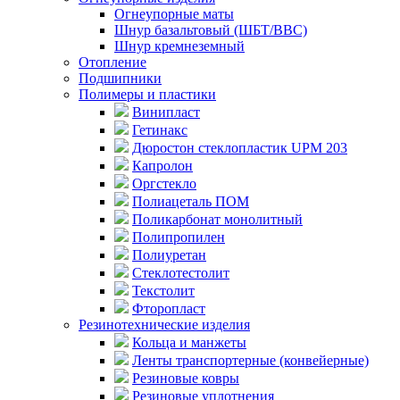
Огнеупорные маты
Шнур базальтовый (ШБТ/ВВС)
Шнур кремнеземный
Отопление
Подшипники
Полимеры и пластики
Винипласт
Гетинакс
Дюростон стеклопластик UPM 203
Капролон
Оргстекло
Полиацеталь ПОМ
Поликарбонат монолитный
Полипропилен
Полиуретан
Стеклотестолит
Текстолит
Фторопласт
Резинотехнические изделия
Кольца и манжеты
Ленты транспортерные (конвейерные)
Резиновые ковры
Резиновые уплотнения