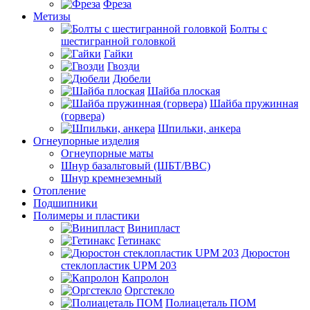
Фреза
Метизы
Болты с
шестигранной головкой
Гайки
Гвозди
Дюбели
Шайба плоская
Шайба пружинная
(горвера)
Шпильки, анкера
Огнеупорные изделия
Огнеупорные маты
Шнур базальтовый (ШБТ/ВВС)
Шнур кремнеземный
Отопление
Подшипники
Полимеры и пластики
Винипласт
Гетинакс
Дюростон
стеклопластик UPM 203
Капролон
Оргстекло
Полиацеталь ПОМ