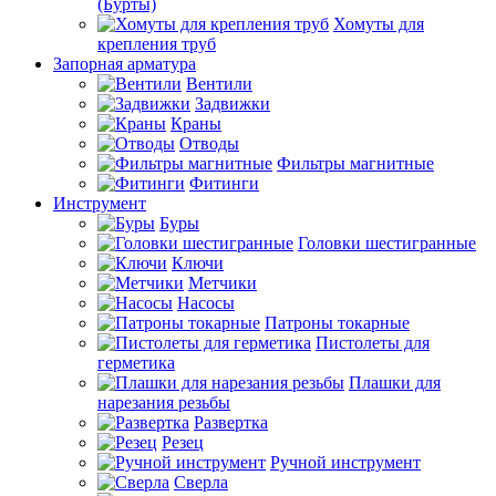
(Бурты)
Хомуты для
крепления труб
Запорная арматура
Вентили
Задвижки
Краны
Отводы
Фильтры магнитные
Фитинги
Инструмент
Буры
Головки шестигранные
Ключи
Метчики
Насосы
Патроны токарные
Пистолеты для
герметика
Плашки для
нарезания резьбы
Развертка
Резец
Ручной инструмент
Сверла