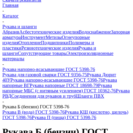
Главная
-
Каталог
-
Рукава и шланги
Абразив
Асбестотехнические изделия
Водоснабжение
Запорная
арматура
Инструмент
Метизы
Огнеупорные
изделия
Отопление
Подшипники
Полимеры и
пластики
Резинотехнические изделия
Рукава и
шланги
Сопутствующие товары
Электроизоляционные
материалы
-
Рукава напорно-всасывающие ГОСТ 5398-76
Рукава для газовой сварки ГОСТ 9356-75
Рукава Дюрит
40У
Рукава напорно-всасывающие ГОСТ 5398-76
Рукава
напорные ВГ
Рукава напорные ГОСТ 18698-79
Рукава
напорные МБС (с нитяным усилением) ГОСТ 10362-76
Рукава
РВД
Соединения для рукавов и труб
Шланги ПВХ
-
Рукава Б (бензин) ГОСТ 5398-76
Рукава В (вода) ГОСТ 5398-76
Рукава КЩ (кислотно, щелочь)
ГОСТ 5398-76
Рукава П (пища) ГОСТ 5398-76
Рукава Б (бензин) ГОСТ