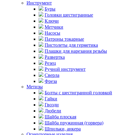
Инструмент
Буры
Головки шестигранные
Ключи
Метчики
Насосы
Патроны токарные
Пистолеты для герметика
Плашки для нарезания резьбы
Развертка
Резец
Ручной инструмент
Сверла
Фреза
Метизы
Болты с шестигранной головкой
Гайки
Гвозди
Дюбели
Шайба плоская
Шайба пружинная (горвера)
Шпильки, анкера
Огнеупорные изделия