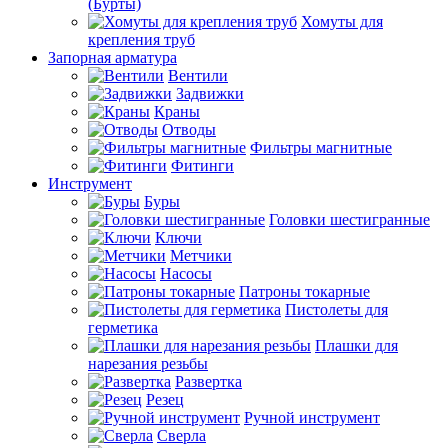
(Бурты)
Хомуты для
крепления труб
Запорная арматура
Вентили
Задвижки
Краны
Отводы
Фильтры магнитные
Фитинги
Инструмент
Буры
Головки шестигранные
Ключи
Метчики
Насосы
Патроны токарные
Пистолеты для
герметика
Плашки для
нарезания резьбы
Развертка
Резец
Ручной инструмент
Сверла