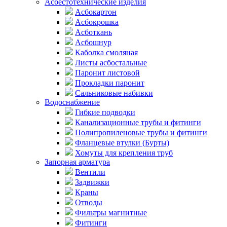
Асбестотехнические изделия
Асбокартон
Асбокрошка
Асботкань
Асбошнур
Каболка смоляная
Листы асбостальные
Паронит листовой
Прокладки паронит
Сальниковые набивки
Водоснабжение
Гибкие подводки
Канализационные трубы и фитинги
Полипропиленовые трубы и фитинги
Фланцевые втулки (Бурты)
Хомуты для крепления труб
Запорная арматура
Вентили
Задвижки
Краны
Отводы
Фильтры магнитные
Фитинги