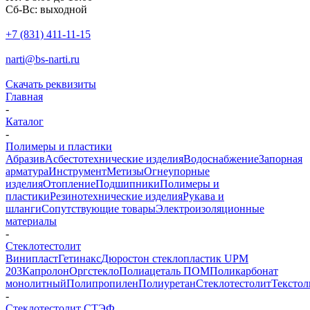
Сб-Вс: выходной
+7 (831) 411-11-15
narti@bs-narti.ru
Скачать реквизиты
Главная
-
Каталог
-
Полимеры и пластики
Абразив
Асбестотехнические изделия
Водоснабжение
Запорная
арматура
Инструмент
Метизы
Огнеупорные
изделия
Отопление
Подшипники
Полимеры и
пластики
Резинотехнические изделия
Рукава и
шланги
Сопутствующие товары
Электроизоляционные
материалы
-
Стеклотестолит
Винипласт
Гетинакс
Дюростон стеклопластик UPM
203
Капролон
Оргстекло
Полиацеталь ПОМ
Поликарбонат
монолитный
Полипропилен
Полиуретан
Стеклотестолит
Текстол
-
Стеклотестолит СТЭФ