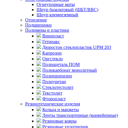
Огнеупорные маты
Шнур базальтовый (ШБТ/ВВС)
Шнур кремнеземный
Отопление
Подшипники
Полимеры и пластики
Винипласт
Гетинакс
Дюростон стеклопластик UPM 203
Капролон
Оргстекло
Полиацеталь ПОМ
Поликарбонат монолитный
Полипропилен
Полиуретан
Стеклотестолит
Текстолит
Фторопласт
Резинотехнические изделия
Кольца и манжеты
Ленты транспортерные (конвейерные)
Резиновые ковры
Резиновые уплотнения