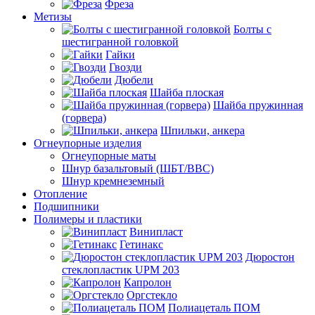
Фреза
Метизы
Болты с
шестигранной головкой
Гайки
Гвозди
Дюбели
Шайба плоская
Шайба пружинная
(горвера)
Шпильки, анкера
Огнеупорные изделия
Огнеупорные маты
Шнур базальтовый (ШБТ/ВВС)
Шнур кремнеземный
Отопление
Подшипники
Полимеры и пластики
Винипласт
Гетинакс
Дюростон
стеклопластик UPM 203
Капролон
Оргстекло
Полиацеталь ПОМ