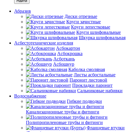
Найти
Абразив
Диски отрезные
Круги зачистные
Круги лепестковые
Круги шлифовальные
Шкурка шлифовальная
Асбестотехнические изделия
Асбокартон
Асбокрошка
Асботкань
Асбошнур
Каболка смоляная
Листы асбостальные
Паронит листовой
Прокладки паронит
Сальниковые набивки
Водоснабжение
Гибкие подводки
Канализационные трубы и фитинги
Полипропиленовые трубы и фитинги
Фланцевые втулки