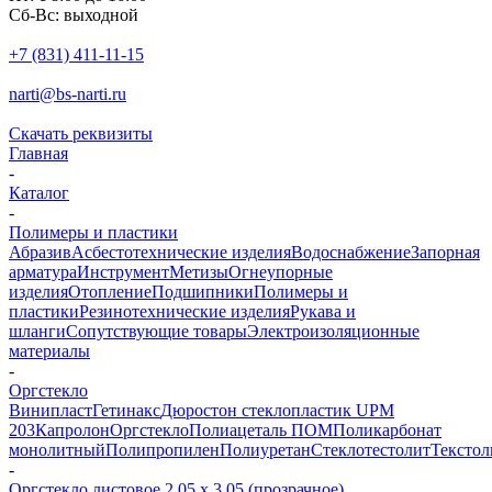
Сб-Вс: выходной
+7 (831) 411-11-15
narti@bs-narti.ru
Скачать реквизиты
Главная
-
Каталог
-
Полимеры и пластики
Абразив
Асбестотехнические изделия
Водоснабжение
Запорная
арматура
Инструмент
Метизы
Огнеупорные
изделия
Отопление
Подшипники
Полимеры и
пластики
Резинотехнические изделия
Рукава и
шланги
Сопутствующие товары
Электроизоляционные
материалы
-
Оргстекло
Винипласт
Гетинакс
Дюростон стеклопластик UPM
203
Капролон
Оргстекло
Полиацеталь ПОМ
Поликарбонат
монолитный
Полипропилен
Полиуретан
Стеклотестолит
Текстол
-
Оргстекло листовое 2,05 х 3,05 (прозрачное)