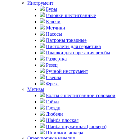
Инструмент
Буры
Головки шестигранные
Ключи
Метчики
Насосы
Патроны токарные
Пистолеты для герметика
Плашки для нарезания резьбы
Развертка
Резец
Ручной инструмент
Сверла
Фреза
Метизы
Болты с шестигранной головкой
Гайки
Гвозди
Дюбели
Шайба плоская
Шайба пружинная (горвера)
Шпильки, анкера
Огнеупорные изделия