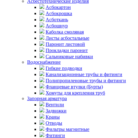
Асбестотехнические изделия
Асбокартон
Асбокрошка
Асботкань
Асбошнур
Каболка смоляная
Листы асбостальные
Паронит листовой
Прокладки паронит
Сальниковые набивки
Водоснабжение
Гибкие подводки
Канализационные трубы и фитинги
Полипропиленовые трубы и фитинги
Фланцевые втулки (Бурты)
Хомуты для крепления труб
Запорная арматура
Вентили
Задвижки
Краны
Отводы
Фильтры магнитные
Фитинги