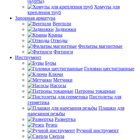
(Бурты)
Хомуты для
крепления труб
Запорная арматура
Вентили
Задвижки
Краны
Отводы
Фильтры магнитные
Фитинги
Инструмент
Буры
Головки шестигранные
Ключи
Метчики
Насосы
Патроны токарные
Пистолеты для
герметика
Плашки для
нарезания резьбы
Развертка
Резец
Ручной инструмент
Сверла