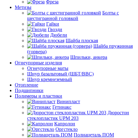
Фреза
Метизы
Болты с
шестигранной головкой
Гайки
Гвозди
Дюбели
Шайба плоская
Шайба пружинная
(горвера)
Шпильки, анкера
Огнеупорные изделия
Огнеупорные маты
Шнур базальтовый (ШБТ/ВВС)
Шнур кремнеземный
Отопление
Подшипники
Полимеры и пластики
Винипласт
Гетинакс
Дюростон
стеклопластик UPM 203
Капролон
Оргстекло
Полиацеталь ПОМ