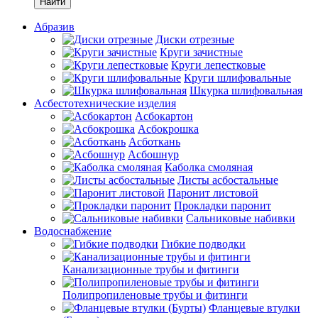
Найти
Абразив
Диски отрезные
Круги зачистные
Круги лепестковые
Круги шлифовальные
Шкурка шлифовальная
Асбестотехнические изделия
Асбокартон
Асбокрошка
Асботкань
Асбошнур
Каболка смоляная
Листы асбостальные
Паронит листовой
Прокладки паронит
Сальниковые набивки
Водоснабжение
Гибкие подводки
Канализационные трубы и фитинги
Полипропиленовые трубы и фитинги
Фланцевые втулки