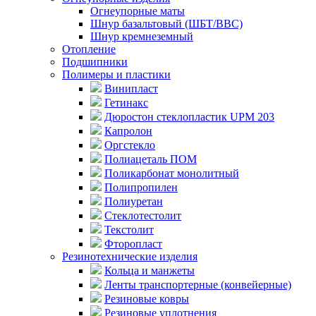
Огнеупорные маты
Шнур базальтовый (ШБТ/ВВС)
Шнур кремнеземный
Отопление
Подшипники
Полимеры и пластики
Винипласт
Гетинакс
Дюростон стеклопластик UPM 203
Капролон
Оргстекло
Полиацеталь ПОМ
Поликарбонат монолитный
Полипропилен
Полиуретан
Стеклотестолит
Текстолит
Фторопласт
Резинотехнические изделия
Кольца и манжеты
Ленты транспортерные (конвейерные)
Резиновые ковры
Резиновые уплотнения