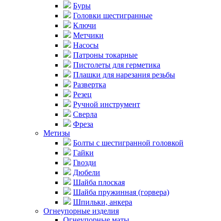
Буры
Головки шестигранные
Ключи
Метчики
Насосы
Патроны токарные
Пистолеты для герметика
Плашки для нарезания резьбы
Развертка
Резец
Ручной инструмент
Сверла
Фреза
Метизы
Болты с шестигранной головкой
Гайки
Гвозди
Дюбели
Шайба плоская
Шайба пружинная (горвера)
Шпильки, анкера
Огнеупорные изделия
Огнеупорные маты