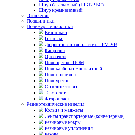
Шнур базальтовый (ШБТ/ВВС)
Шнур кремнеземный
Отопление
Подшипники
Полимеры и пластики
Винипласт
Гетинакс
Дюростон стеклопластик UPM 203
Капролон
Оргстекло
Полиацеталь ПОМ
Поликарбонат монолитный
Полипропилен
Полиуретан
Стеклотестолит
Текстолит
Фторопласт
Резинотехнические изделия
Кольца и манжеты
Ленты транспортерные (конвейерные)
Резиновые ковры
Резиновые уплотнения
Ремни