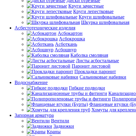
Диски отрезные
Круги зачистные
Круги лепестковые
Круги шлифовальные
Шкурка шлифовальная
Асбестотехнические изделия
Асбокартон
Асбокрошка
Асботкань
Асбошнур
Каболка смоляная
Листы асбостальные
Паронит листовой
Прокладки паронит
Сальниковые набивки
Водоснабжение
Гибкие подводки
Канализацио
Полипропи
Фланцевые втулки (Б
Хомуты для креплени
Запорная арматура
Вентили
Задвижки
Краны