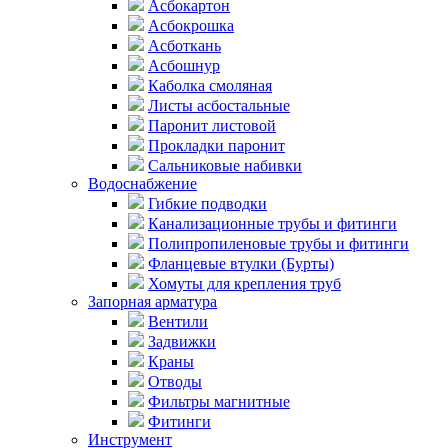
Асбокартон
Асбокрошка
Асботкань
Асбошнур
Каболка смоляная
Листы асбостальные
Паронит листовой
Прокладки паронит
Сальниковые набивки
Водоснабжение
Гибкие подводки
Канализационные трубы и фитинги
Полипропиленовые трубы и фитинги
Фланцевые втулки (Бурты)
Хомуты для крепления труб
Запорная арматура
Вентили
Задвижки
Краны
Отводы
Фильтры магнитные
Фитинги
Инструмент