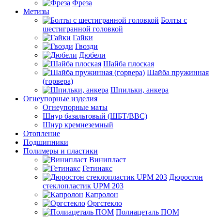
Фреза
Метизы
Болты с
шестигранной головкой
Гайки
Гвозди
Дюбели
Шайба плоская
Шайба пружинная
(горвера)
Шпильки, анкера
Огнеупорные изделия
Огнеупорные маты
Шнур базальтовый (ШБТ/ВВС)
Шнур кремнеземный
Отопление
Подшипники
Полимеры и пластики
Винипласт
Гетинакс
Дюростон
стеклопластик UPM 203
Капролон
Оргстекло
Полиацеталь ПОМ