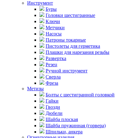
Инструмент
Буры
Головки шестигранные
Ключи
Метчики
Насосы
Патроны токарные
Пистолеты для герметика
Плашки для нарезания резьбы
Развертка
Резец
Ручной инструмент
Сверла
Фреза
Метизы
Болты с шестигранной головкой
Гайки
Гвозди
Дюбели
Шайба плоская
Шайба пружинная (горвера)
Шпильки, анкера
Огнеупорные изделия