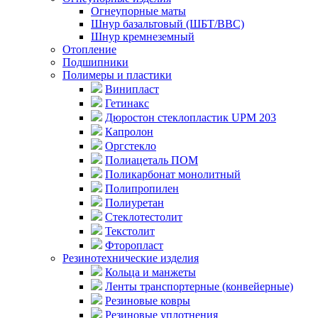
Огнеупорные маты
Шнур базальтовый (ШБТ/ВВС)
Шнур кремнеземный
Отопление
Подшипники
Полимеры и пластики
Винипласт
Гетинакс
Дюростон стеклопластик UPM 203
Капролон
Оргстекло
Полиацеталь ПОМ
Поликарбонат монолитный
Полипропилен
Полиуретан
Стеклотестолит
Текстолит
Фторопласт
Резинотехнические изделия
Кольца и манжеты
Ленты транспортерные (конвейерные)
Резиновые ковры
Резиновые уплотнения