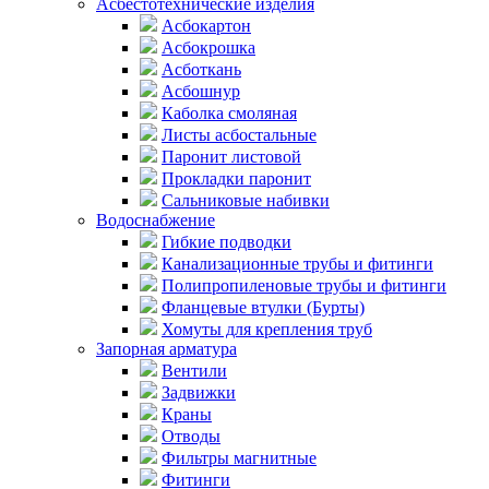
Асбестотехнические изделия
Асбокартон
Асбокрошка
Асботкань
Асбошнур
Каболка смоляная
Листы асбостальные
Паронит листовой
Прокладки паронит
Сальниковые набивки
Водоснабжение
Гибкие подводки
Канализационные трубы и фитинги
Полипропиленовые трубы и фитинги
Фланцевые втулки (Бурты)
Хомуты для крепления труб
Запорная арматура
Вентили
Задвижки
Краны
Отводы
Фильтры магнитные
Фитинги