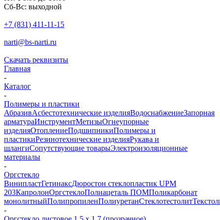
Сб-Вс: выходной
+7 (831) 411-11-15
narti@bs-narti.ru
Скачать реквизиты
Главная
-
Каталог
-
Полимеры и пластики
Абразив
Асбестотехнические изделия
Водоснабжение
Запорная
арматура
Инструмент
Метизы
Огнеупорные
изделия
Отопление
Подшипники
Полимеры и
пластики
Резинотехнические изделия
Рукава и
шланги
Сопутствующие товары
Электроизоляционные
материалы
-
Оргстекло
Винипласт
Гетинакс
Дюростон стеклопластик UPM
203
Капролон
Оргстекло
Полиацеталь ПОМ
Поликарбонат
монолитный
Полипропилен
Полиуретан
Стеклотестолит
Текстол
-
Оргстекло листовое 1,5 х 1,7 (прозрачное)