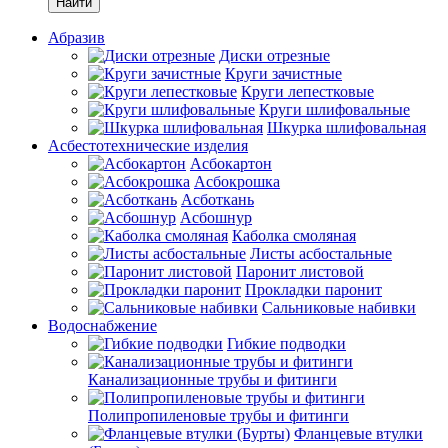
Найти
Абразив
Диски отрезные
Круги зачистные
Круги лепестковые
Круги шлифовальные
Шкурка шлифовальная
Асбестотехнические изделия
Асбокартон
Асбокрошка
Асботкань
Асбошнур
Каболка смоляная
Листы асбостальные
Паронит листовой
Прокладки паронит
Сальниковые набивки
Водоснабжение
Гибкие подводки
Канализационные трубы и фитинги
Полипропиленовые трубы и фитинги
Фланцевые втулки