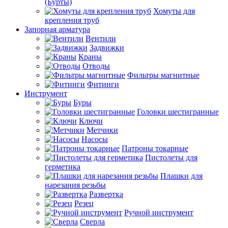
(Бурты)
Хомуты для
крепления труб
Запорная арматура
Вентили
Задвижки
Краны
Отводы
Фильтры магнитные
Фитинги
Инструмент
Буры
Головки шестигранные
Ключи
Метчики
Насосы
Патроны токарные
Пистолеты для
герметика
Плашки для
нарезания резьбы
Развертка
Резец
Ручной инструмент
Сверла