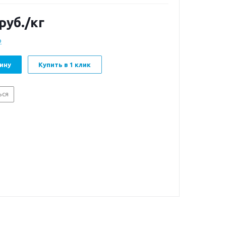
руб.
/кг
о
ину
Купить в 1 клик
ься