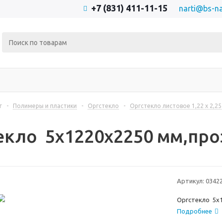
+7 (831) 411-11-15
narti@bs-na
г
-
Полимеры и пластики
-
Оргстекло
-
Оргстекло листовое 1,22 х 2,2
екло 5x1220x2250 мм,пр
Артикул:
0342
Оргстекло 5x
Подробнее