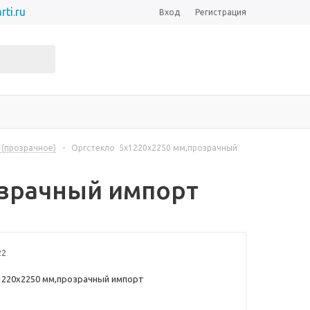
rti.ru
Вход
Регистрация
5 (прозрачное)
-
Оргстекло 5x1220x2250 мм,прозрачный
озрачный импорт
22
1220x2250 мм,прозрачный импорт