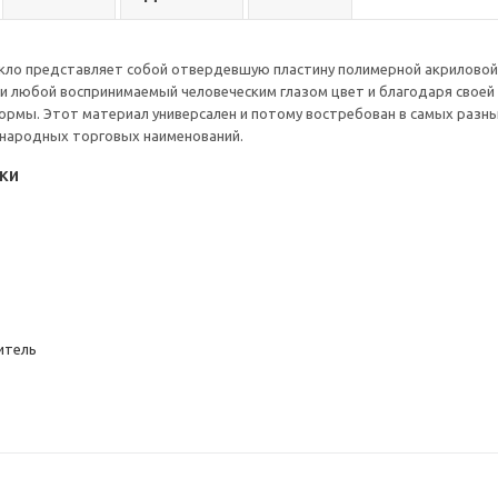
екло представляет собой отвердевшую пластину полимерной акрилово
и любой воспринимаемый человеческим глазом цвет и благодаря свое
рмы. Этот материал универсален и потому востребован в самых разны
народных торговых наименований.
ки
итель