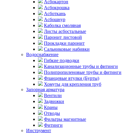
Асбокартон
Асбокрошка
Асботкань
Асбошнур
Каболка смоляная
Листы асбостальные
Паронит листовой
Прокладки паронит
Сальниковые набивки
Водоснабжение
Гибкие подводки
Канализационные трубы и фитинги
Полипропиленовые трубы и фитинги
Фланцевые втулки (Бурты)
Хомуты для крепления труб
Запорная арматура
Вентили
Задвижки
Краны
Отводы
Фильтры магнитные
Фитинги
Инструмент