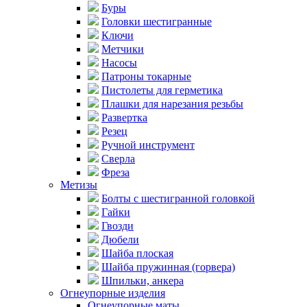
Буры
Головки шестигранные
Ключи
Метчики
Насосы
Патроны токарные
Пистолеты для герметика
Плашки для нарезания резьбы
Развертка
Резец
Ручной инструмент
Сверла
Фреза
Метизы
Болты с шестигранной головкой
Гайки
Гвозди
Дюбели
Шайба плоская
Шайба пружинная (горвера)
Шпильки, анкера
Огнеупорные изделия
Огнеупорные маты