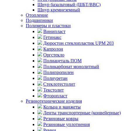
Шнур базальтовый (ШБТ/ВВС)
Шнур кремнеземный
Отопление
Подшипники
Полимеры и пластики
Винипласт
Гетинакс
Дюростон стеклопластик UPM 203
Капролон
Оргстекло
Полиацеталь ПОМ
Поликарбонат монолитный
Полипропилен
Полиуретан
Стеклотестолит
Текстолит
Фторопласт
Резинотехнические изделия
Кольца и манжеты
Ленты транспортерные (конвейерные)
Резиновые ковры
Резиновые уплотнения
Ремни